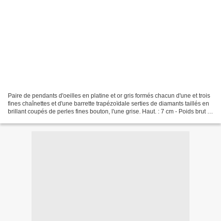
Paire de pendants d'oeilles en platine et or gris formés chacun d'une et trois
fines chaînettes et d'une barrette trapézoïdale serties de diamants taillés en
brillant coupés de perles fines bouton, l'une grise. Haut. : 7 cm - Poids brut :
11,6 g - Estimation...