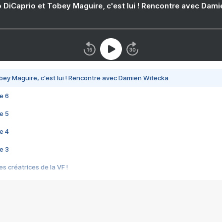
 DiCaprio et Tobey Maguire, c'est lui ! Rencontre avec Dam
bey Maguire, c'est lui ! Rencontre avec Damien Witecka
e 6
e 5
e 4
e 3
s créatrices de la VF !
e 2
e 1
e Mektoub My Love arrive enfin ! Rencontre avec Shaïn Boumedine et Sal