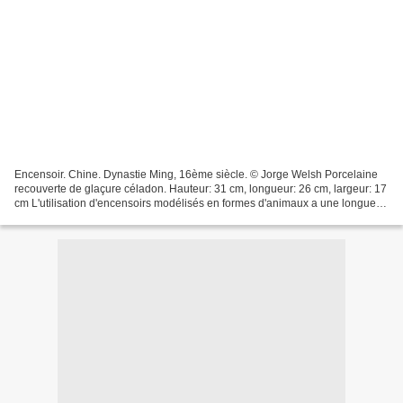
Encensoir. Chine. Dynastie Ming, 16ème siècle. © Jorge Welsh Porcelaine
recouverte de glaçure céladon. Hauteur: 31 cm, longueur: 26 cm, largeur: 17
cm L'utilisation d'encensoirs modélisés en formes d'animaux a une longue
tradition dans l'histoire de la...