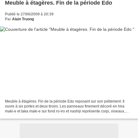
Meuble à étagères. Fin de la période Edo
Publié le 27/06/2009 à 20:39
Par
Alain Truong
Meuble à étagères. Fin de la période Edo reposant sur son piétement. Il
ouvre à six portes et deux tiroirs. Les panneaux finement décoré en hira
maki-e et taka maki-e sur fond ro-iro et nashiji représente coqs, oiseaux,
papillons et érables bordant une...