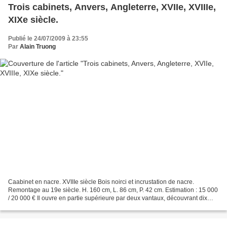
Trois cabinets, Anvers, Angleterre, XVIIe, XVIIIe,
XIXe siècle.
Publié le 24/07/2009 à 23:55
Par
Alain Truong
Caabinet en nacre. XVIIIe siècle Bois noirci et incrustation de nacre.
Remontage au 19e siècle. H. 160 cm, L. 86 cm, P. 42 cm. Estimation : 15 000
/ 20 000 € Il ouvre en partie supérieure par deux vantaux, découvrant dix
tiroirs et une porte centrale....