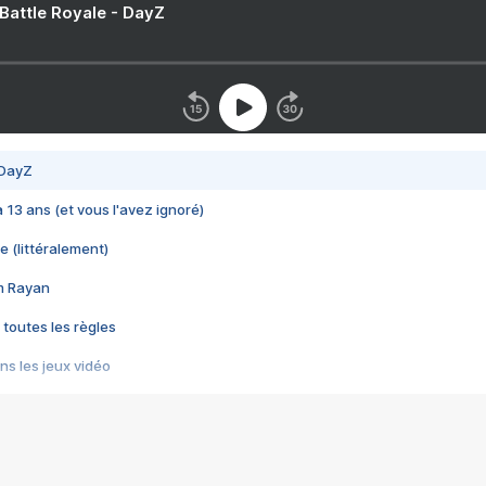
 Battle Royale - DayZ
 DayZ
 a 13 ans (et vous l'avez ignoré)
e (littéralement)
im Rayan
 toutes les règles
s les jeux vidéo
us choquant de Rockstar ? - Le scandale BULLY
e plus moche de Steam
du RÊVE tourne au CAUCHEMAR