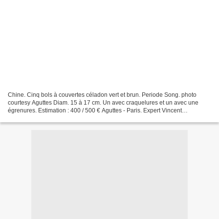
Chine. Cinq bols à couvertes céladon vert et brun. Periode Song. photo
courtesy Aguttes Diam. 15 à 17 cm. Un avec craquelures et un avec une
égrenures. Estimation : 400 / 500 € Aguttes - Paris. Expert Vincent
L’HERROU. Vente du Mercredi 3 novembre 2010....