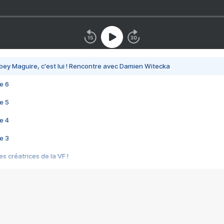
bey Maguire, c'est lui ! Rencontre avec Damien Witecka
e 6
e 5
e 4
e 3
s créatrices de la VF !
e 2
e 1
e Mektoub My Love arrive enfin ! Rencontre avec Shaïn Boumedine et Sal