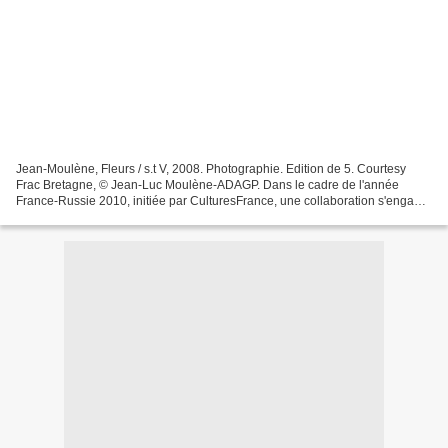
Jean-Moulène, Fleurs / s.t V, 2008. Photographie. Edition de 5. Courtesy
Frac Bretagne, © Jean-Luc Moulène-ADAGP. Dans le cadre de l'année
France-Russie 2010, initiée par CulturesFrance, une collaboration s'engage
entre le Centre national d'art contemporain...