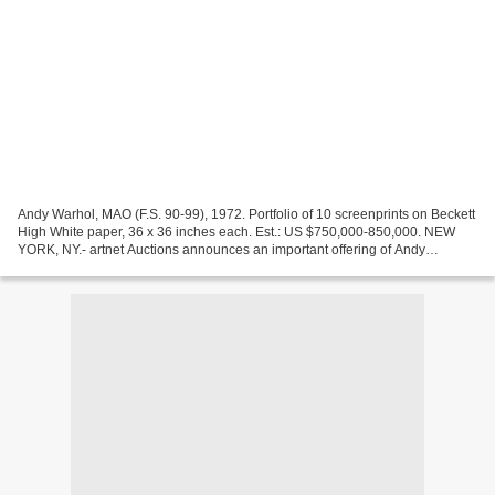
Andy Warhol, MAO (F.S. 90-99), 1972. Portfolio of 10 screenprints on Beckett
High White paper, 36 x 36 inches each. Est.: US $750,000-850,000. NEW
YORK, NY.- artnet Auctions announces an important offering of Andy
Warhol’s original, complete portfolio...