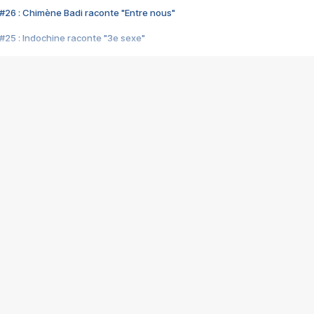
#26 : Chimène Badi raconte "Entre nous"
#25 : Indochine raconte "3e sexe"
#24 : Zaho raconte "C'est chelou"
#23 : Patrick Bruel raconte "Au café des délices"
#22 : Kyo raconte "Le chemin"
#21 : Nolwenn Leroy raconte "Cassé"
#20 : Patrick Hernandez raconte "Born to be alive"
#19 : Lorie raconte "Près de moi"
#18 : Michael Jones raconte "A nos actes manqués" (avec Jean-Jacque
#17 : Khaled raconte "Aïcha"
#16 : Corneille raconte "Parce qu'on vient de loin"
#15 : Indochine raconte "L'aventurier"