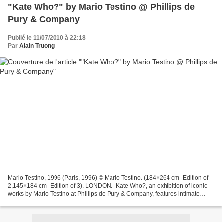
"Kate Who?" by Mario Testino @ Phillips de
Pury & Company
Publié le 11/07/2010 à 22:18
Par
Alain Truong
Mario Testino, 1996 (Paris, 1996) © Mario Testino. (184×264 cm -Edition of
2,145×184 cm- Edition of 3). LONDON.- Kate Who?, an exhibition of iconic
works by Mario Testino at Phillips de Pury & Company, features intimate
photographs of the fashion legend...