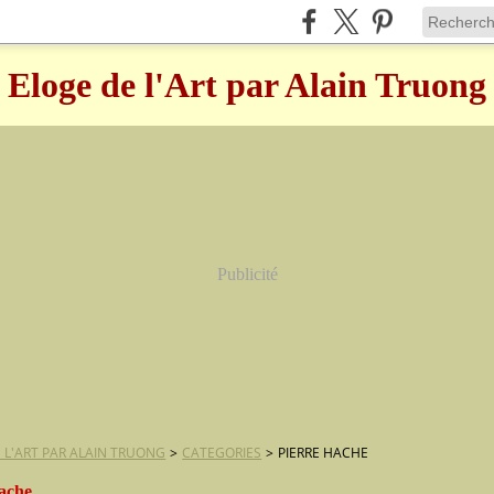
Eloge de l'Art par Alain Truong
Publicité
 L'ART PAR ALAIN TRUONG
>
CATEGORIES
>
PIERRE HACHE
hache