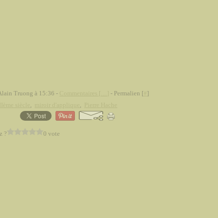
Alain Truong à 15:36 -
Commentaires [
…
]
- Permalien [
#
]
Ième siècle
,
miroir d'applique
,
Pierre Hache
z ?
0 vote