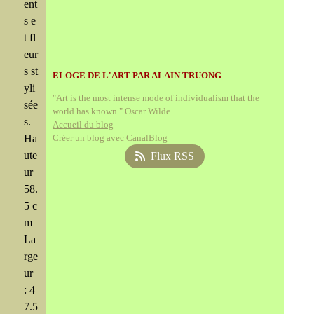
ent
s e
t fl
eur
s st
ELOGE DE L'ART PAR ALAIN TRUONG
yli
"Art is the most intense mode of individualism that the
sée
world has known." Oscar Wilde
s.
Accueil du blog
Ha
Créer un blog avec CanalBlog
ute
Flux RSS
ur
58.
5 c
m
La
rge
ur
: 4
7.5