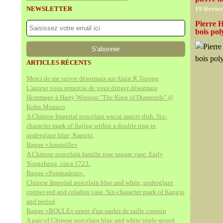
NEWSLETTER
19 févrie
Pierre H
bois po
ARTICLES RÉCENTS
Merci de me suivre désormais sur Alain.R.Truong
L'auteur vous remercie de vous diriger désormais
Hommage à Harry Winston "The King of Diamonds" @
Kohn Monaco
A Chinese Imperial porcelain wucai saucer dish. Six-
character mark of Jiajing within a double ring in
underglaze blue, Kangxi,
Bague «Jonquille»
A Chinese porcelain famille rose square vase. Early
Yongzheng, circa 1723.
Bague «Pompadour».
Chinese Imperial porcelain blue and white, underglaze
copper-red and celadon vase. Six-character mark of Kangxi
and period
Bague «BOULE» ornée d'un saphir de taille coussin
A pair of Chinese porcelain blue and white triple-gourd