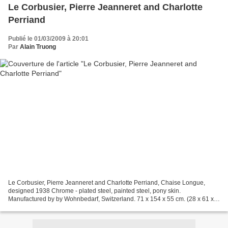
Le Corbusier, Pierre Jeanneret and Charlotte
Perriand
Publié le 01/03/2009 à 20:01
Par
Alain Truong
Le Corbusier, Pierre Jeanneret and Charlotte Perriand, Chaise Longue,
designed 1938 Chrome - plated steel, painted steel, pony skin.
Manufactured by by Wohnbedarf, Switzerland. 71 x 154 x 55 cm. (28 x 61 x
22 in.). Estimate £8,000-12,000 SATURDAY@PHILLIPS...