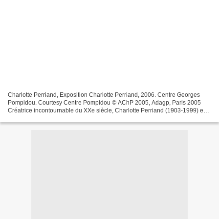
Charlotte Perriand, Exposition Charlotte Perriand, 2006. Centre Georges
Pompidou. Courtesy Centre Pompidou © AChP 2005, Adagp, Paris 2005
Créatrice incontournable du XXe siècle, Charlotte Perriand (1903-1999) est
l'une des fondatrices de l'architecture...