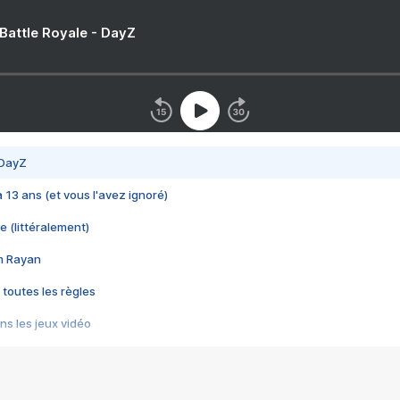
 Battle Royale - DayZ
 DayZ
 a 13 ans (et vous l'avez ignoré)
e (littéralement)
im Rayan
 toutes les règles
s les jeux vidéo
us choquant de Rockstar ? - Le scandale BULLY
e plus moche de Steam