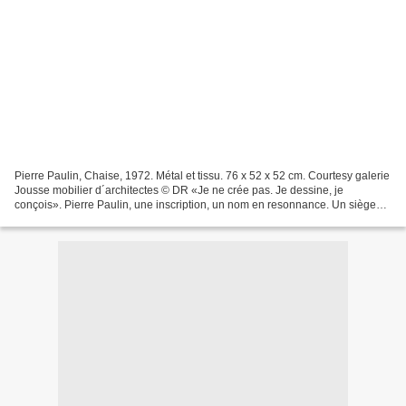
Pierre Paulin, Chaise, 1972. Métal et tissu. 76 x 52 x 52 cm. Courtesy galerie
Jousse mobilier d´architectes © DR «Je ne crée pas. Je dessine, je
conçois». Pierre Paulin, une inscription, un nom en resonnance. Un siège
comme un paysage, un canapé libre...