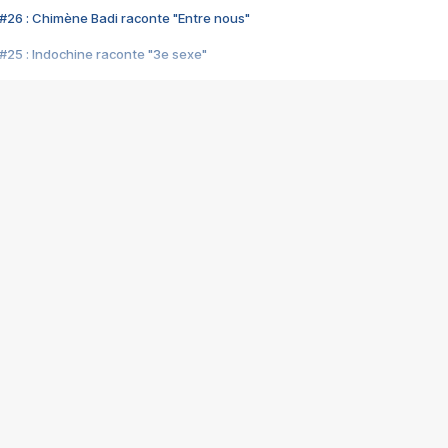
#26 : Chimène Badi raconte "Entre nous"
#25 : Indochine raconte "3e sexe"
#24 : Zaho raconte "C'est chelou"
#23 : Patrick Bruel raconte "Au café des délices"
#22 : Kyo raconte "Le chemin"
#21 : Nolwenn Leroy raconte "Cassé"
#20 : Patrick Hernandez raconte "Born to be alive"
#19 : Lorie raconte "Près de moi"
#18 : Michael Jones raconte "A nos actes manqués" (avec Jean-Jacque
#17 : Khaled raconte "Aïcha"
#16 : Corneille raconte "Parce qu'on vient de loin"
#15 : Indochine raconte "L'aventurier"