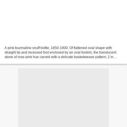
A pink tourmaline snuff bottle, 1850-1900. Of flattened oval shape with
straight lip and recessed foot enclosed by an oval footrim, the translucent
stone of rose-pink hue carved with a delicate basketweave pattern; 2 in
(5cm) high. Estimate: US$1,000...