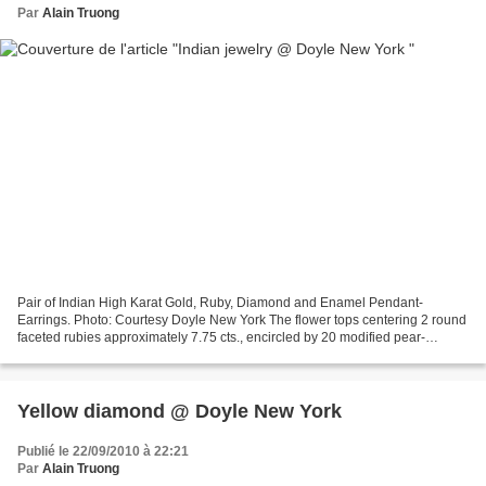
Par
Alain Truong
Pair of Indian High Karat Gold, Ruby, Diamond and Enamel Pendant-
Earrings. Photo: Courtesy Doyle New York The flower tops centering 2 round
faceted rubies approximately 7.75 cts., encircled by 20 modified pear-
shaped and circular table-cut diamonds, suspending...
Yellow diamond @ Doyle New York
Publié le 22/09/2010 à 22:21
Par
Alain Truong