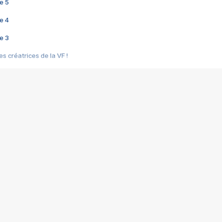
e 5
e 4
e 3
s créatrices de la VF !
e 2
e 1
e Mektoub My Love arrive enfin ! Rencontre avec Shaïn Boumedine et Sal
i : après Toni en famille
elle réalise le bouleversant Dites lui que je l'aime
ais ! Rencontre autour de Vie privée de Rebecca Zlotowski
 de Marguerite, Grave... Rencontre avec Ella Rumpf
 Les Rêveurs, un film intime sur la santé mentale
a avec un film sur le mouvement des Gilets jaunes