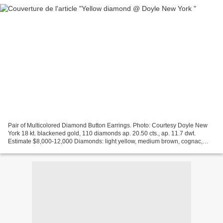
Pair of Multicolored Diamond Button Earrings. Photo: Courtesy Doyle New
York 18 kt. blackened gold, 110 diamonds ap. 20.50 cts., ap. 11.7 dwt.
Estimate $8,000-12,000 Diamonds: light yellow, medium brown, cognac,
yellowish-brown, deep yellow, mostly VS,...