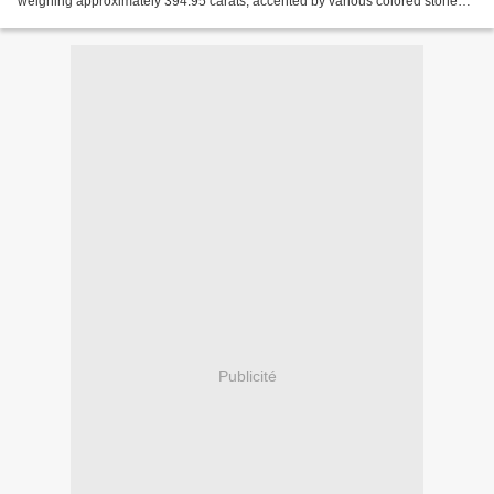
weighing approximately 394.95 carats, accented by various colored stones
including peridots, citrines, iolites,...
Publicité