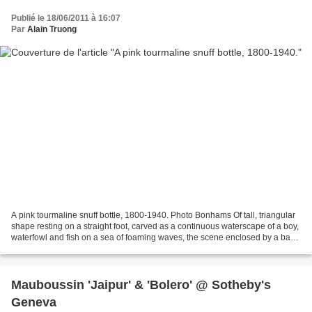
Publié le 18/06/2011 à 16:07
Par
Alain Truong
A pink tourmaline snuff bottle, 1800-1940. Photo Bonhams Of tall, triangular
shape resting on a straight foot, carved as a continuous waterscape of a boy,
waterfowl and fish on a sea of foaming waves, the scene enclosed by a bank
of clouds surrounding...
Mauboussin 'Jaipur' & 'Bolero' @ Sotheby's
Geneva