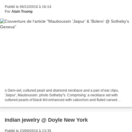
Publié le 06/12/2010 à 16:14
Par
Alain Truong
o Gem-set, cultured pearl and diamond necklace and a pair of ear clips,
'Jaipur', Mauboussin. photo Sotheby"s. Comprising: a necklace set with
cultured pearls of black tint enhanced with cabochon and fluted carved
sapphires, buff-top amethyst, pink tourmaline...
Indian jewelry @ Doyle New York
Publié le 23/09/2010 à 13:35