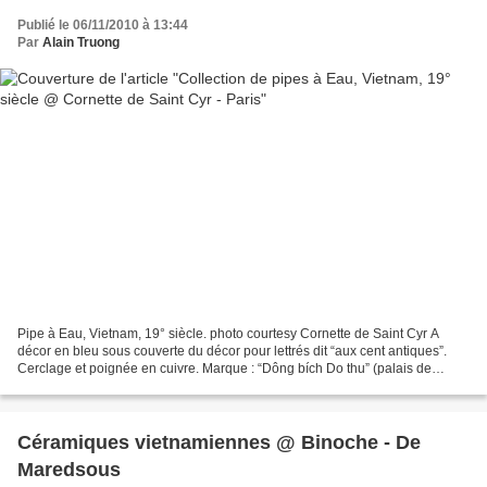
Publié le 06/11/2010 à 13:44
Par
Alain Truong
Pipe à Eau, Vietnam, 19° siècle. photo courtesy Cornette de Saint Cyr A
décor en bleu sous couverte du décor pour lettrés dit “aux cent antiques”.
Cerclage et poignée en cuivre. Marque : “Dông bích Do thu” (palais de
l'étoile), faisant référence au célèbre...
Céramiques vietnamiennes @ Binoche - De
Maredsous