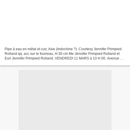
Pipe à eau en métal et cuir, Asie (Indochine ?). Courtesy Jennifer Primpied
Rolland qq. acc sur le fourreau, H:30 cm Me Jennifer Primpied Rolland et
Eurl Jennifer Primpied Rolland. VENDREDI 11 MARS à 10 H 00. Avenue du
1er Mai ZI St Joseph 04100 Manosque....