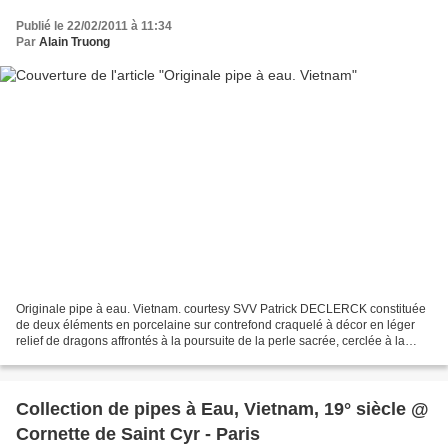
Publié le 22/02/2011 à 11:34
Par
Alain Truong
Originale pipe à eau. Vietnam. courtesy SVV Patrick DECLERCK constituée
de deux éléments en porcelaine sur contrefond craquelé à décor en léger
relief de dragons affrontés à la poursuite de la perle sacrée, cerclée à la
manière des Hué. H.: 17cm. Estimation...
Collection de pipes à Eau, Vietnam, 19° siècle @
Cornette de Saint Cyr - Paris