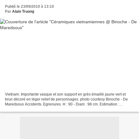
Publié le 23/09/2010 à 13:10
Par
Alain Truong
Vietnam. Importante vasque et son support en grès émaillé jaune vert et
brun décoré en léger relief de personnages. photo courtesy Binoche - De
Maredsous Accidents. Egrenures. H : 90 - Diam : 98 cm. Estimation :
800/1000€ Vietnam. Pot à gingembre. photo...