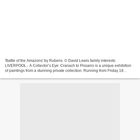
'Battle of the Amazons' by Rubens. © David Lewis family interests
LIVERPOOL.- A Collector’s Eye: Cranach to Pissarro is a unique exhibition
of paintings from a stunning private collection. Running from Friday 18
February to Sunday 15 May 2011 at the Walker...