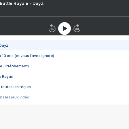
 Battle Royale - DayZ
 DayZ
 a 13 ans (et vous l'avez ignoré)
e (littéralement)
im Rayan
 toutes les règles
s les jeux vidéo
us choquant de Rockstar ? - Le scandale BULLY
e plus moche de Steam
du RÊVE tourne au CAUCHEMAR