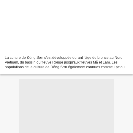
La culture de Đông Sơn s'est développée durant l'âge du bronze au Nord
Vietnam, du bassin du fleuve Rouge jusqu'aux fleuves Mã et Lam. Les
populations de la culture de Đông Sơn également connues comme Lạc ou
Lạc Việt étaient sédentarisées, et se consacraient...