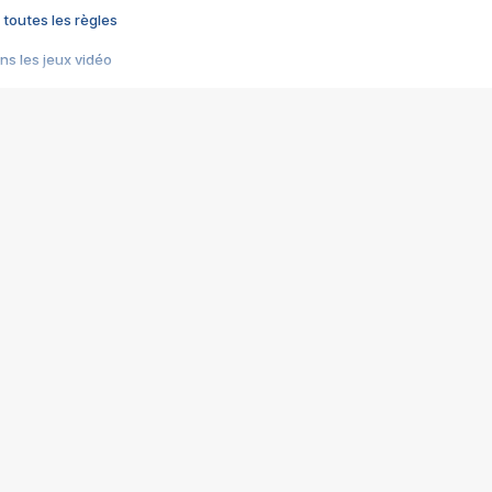
 toutes les règles
s les jeux vidéo
us choquant de Rockstar ? - Le scandale BULLY
e plus moche de Steam
du RÊVE tourne au CAUCHEMAR
pendant 8 heures
it… à tort
umiliés par un jeu vidéo
ire - Final Fantasy 8
ti un empire - Age of Empires
story DOFUS
tard, il crée l'un des pires jeux de tous les temps, MindsEye.