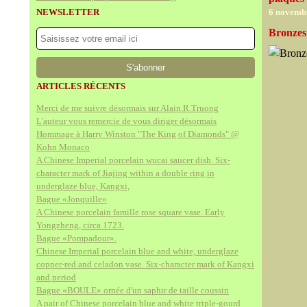
NEWSLETTER
6 novemb
Bronzes
ARTICLES RÉCENTS
Merci de me suivre désormais sur Alain.R.Truong
L'auteur vous remercie de vous diriger désormais
Hommage à Harry Winston "The King of Diamonds" @
Kohn Monaco
A Chinese Imperial porcelain wucai saucer dish. Six-
character mark of Jiajing within a double ring in
underglaze blue, Kangxi,
Bague «Jonquille»
A Chinese porcelain famille rose square vase. Early
Yongzheng, circa 1723.
Bague «Pompadour».
Chinese Imperial porcelain blue and white, underglaze
copper-red and celadon vase. Six-character mark of Kangxi
and period
Bague «BOULE» ornée d'un saphir de taille coussin
A pair of Chinese porcelain blue and white triple-gourd