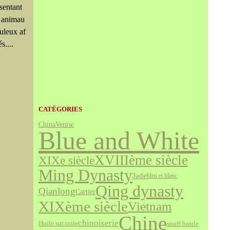
sentant
 animau
uleux af
s....
CATÉGORIES
Venise
China
Blue and White
XVIIIème siècle
XIXe siècle
Ming Dynasty
Jade
bleu et blanc
Qing dynasty
Qianlong
Cartier
XIXème siècle
Vietnam
Chine
chinoiserie
snuff bottle
Huile sur toile