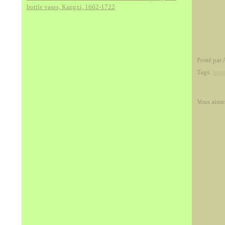
bottle vases, Kangxi, 1662-1722
Posté par 
Tags:
bro
Vous aime