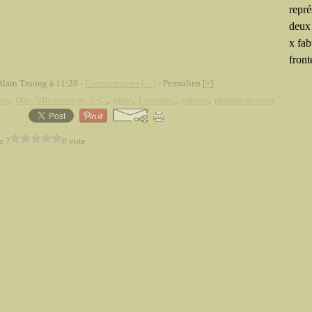
repré
deux
x fab
fronté
Alain Truong à 11:28 -
Commentaires [
…
]
- Permalien [
#
]
nze
,
IXe - VIIe siècle av. J.-C.
,
Idole
,
Louristan
,
caprins
,
plaques de mors
z ?
0 vote