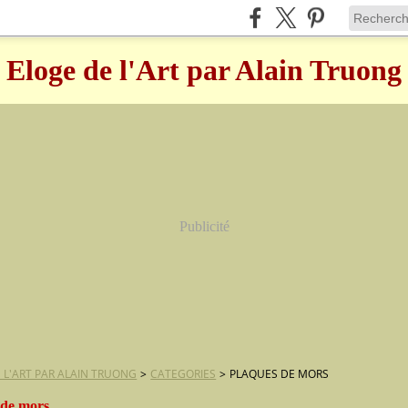
Eloge de l'Art par Alain Truong
Publicité
 L'ART PAR ALAIN TRUONG
>
CATEGORIES
>
PLAQUES DE MORS
 de mors