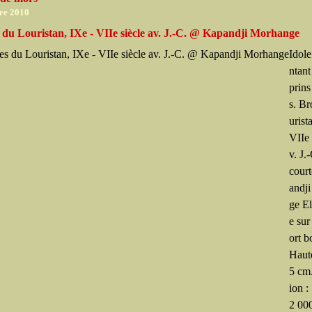
re 2010
 du Louristan, IXe - VIIe siècle av. J.-C. @ Kapandji Morhange
Idole
ntant
prins
s. B
urist
VIIe 
v. J.
cour
andj
ge El
e sur
ort b
Haute
5 cm
ion :
2 000