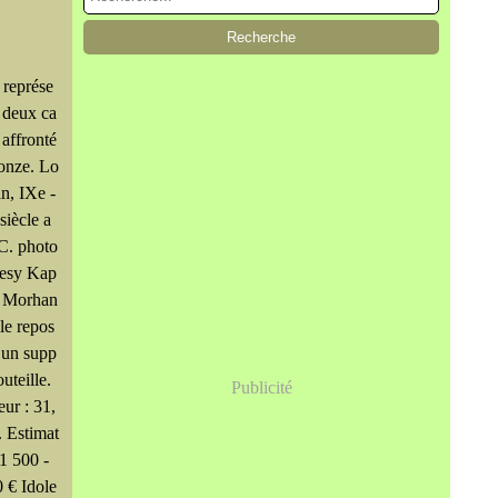
 représe
 deux ca
 affronté
ronze. Lo
an, IXe -
siècle a
-C. photo
tesy Kap
i Morhan
le repos
 un supp
outeille.
Publicité
ur : 31,
. Estimat
 1 500 -
 € Idole