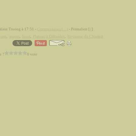
Alain Truong à 17:51 -
Commentaires [
…
]
- Permalien [
#
]
tnam
,
argent
,
lotus
,
Plateau à Offrandes
,
Royaume du Champā
z ?
0 vote