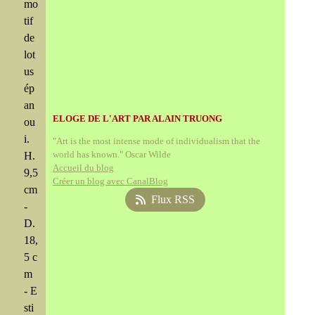
mo
tif
de
lot
us
ép
an
ELOGE DE L'ART PAR ALAIN TRUONG
ou
i.
"Art is the most intense mode of individualism that the
world has known." Oscar Wilde
H.
Accueil du blog
9,5
Créer un blog avec CanalBlog
cm
Flux RSS
-
D.
18,
5 c
m
- E
sti