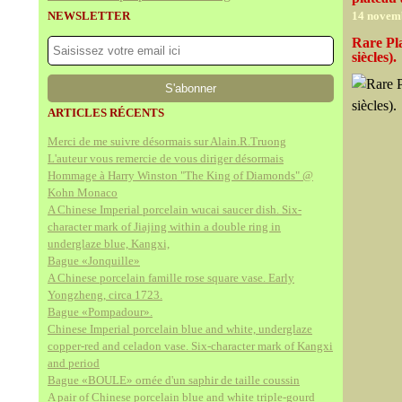
NEWSLETTER
14 novem
Rare Pl
siècles).
ARTICLES RÉCENTS
Merci de me suivre désormais sur Alain.R.Truong
L'auteur vous remercie de vous diriger désormais
Hommage à Harry Winston "The King of Diamonds" @
Kohn Monaco
A Chinese Imperial porcelain wucai saucer dish. Six-
character mark of Jiajing within a double ring in
underglaze blue, Kangxi,
Bague «Jonquille»
A Chinese porcelain famille rose square vase. Early
Yongzheng, circa 1723.
Bague «Pompadour».
Chinese Imperial porcelain blue and white, underglaze
copper-red and celadon vase. Six-character mark of Kangxi
and period
Bague «BOULE» ornée d'un saphir de taille coussin
A pair of Chinese porcelain blue and white triple-gourd