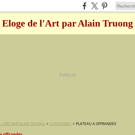
Eloge de l'Art par Alain Truong
Publicité
 L'ART PAR ALAIN TRUONG
>
CATEGORIES
>
PLATEAU A OFFRANDES
a offrandes