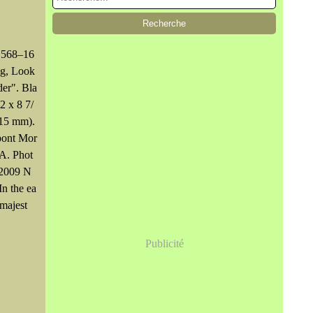
1568–16
ng, Look
der". Bla
2 x 8 7/
215 mm).
pont Mor
1A. Phot
 2009 N
 the ea
majest
Publicité