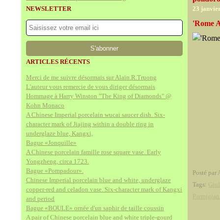
NEWSLETTER
23 janvie
'Rome A
ARTICLES RÉCENTS
Merci de me suivre désormais sur Alain.R.Truong
L'auteur vous remercie de vous diriger désormais
Hommage à Harry Winston "The King of Diamonds" @
Kohn Monaco
A Chinese Imperial porcelain wucai saucer dish. Six-
character mark of Jiajing within a double ring in
underglaze blue, Kangxi,
Bague «Jonquille»
A Chinese porcelain famille rose square vase. Early
Yongzheng, circa 1723.
Bague «Pompadour».
Posté par 
Chinese Imperial porcelain blue and white, underglaze
Tags:
Giu
copper-red and celadon vase. Six-character mark of Kangxi
Parmigian
and period
Bague «BOULE» ornée d'un saphir de taille coussin
A pair of Chinese porcelain blue and white triple-gourd