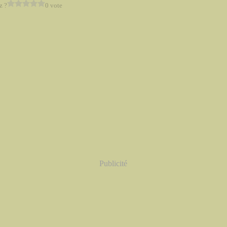
z ?
0 vote
Publicité