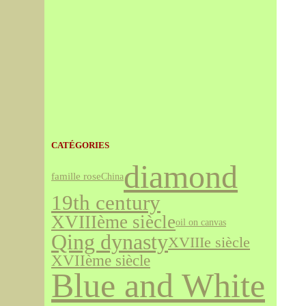
CATÉGORIES
diamond
famille rose
China
19th century
XVIIIème siècle
oil on canvas
Qing dynasty
XVIIIe siècle
XVIIème siècle
Blue and White