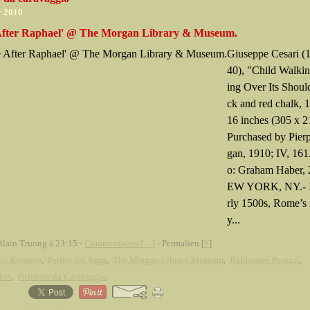
r 2010
fter Raphael' @ The Morgan Library & Museum.
Giuseppe Cesari (
40), "Child Walki
ing Over Its Shoul
ck and red chalk, 1
16 inches (305 x 
Purchased by Pier
gan, 1910; IV, 16
o: Graham Haber,
EW YORK, NY.- In
rly 1500s, Rome’s 
y...
Alain Truong à 23:15 -
Commentaires [
…
]
- Permalien [
#
]
lio Romano
,
Perino del Vaga
,
The Morgan Library Museum
,
Baldassare Peruzzi
,
ino
,
Polidoro da Caravaggio