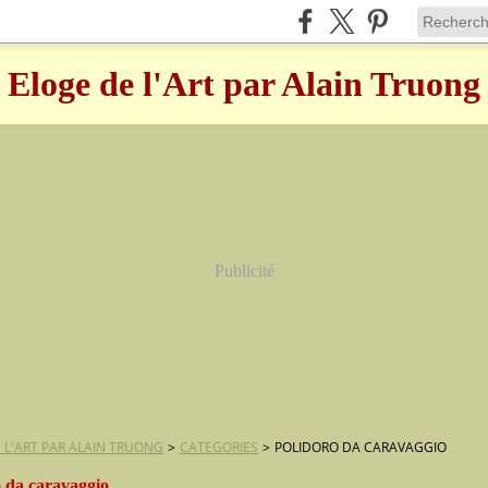
Eloge de l'Art par Alain Truong
Publicité
 L'ART PAR ALAIN TRUONG
>
CATEGORIES
>
POLIDORO DA CARAVAGGIO
o da caravaggio