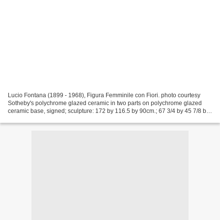
Lucio Fontana (1899 - 1968), Figura Femminile con Fiori. photo courtesy
Sotheby's polychrome glazed ceramic in two parts on polychrome glazed
ceramic base, signed; sculpture: 172 by 116.5 by 90cm.; 67 3/4 by 45 7/8 by
35 1/2 in. Executed in 1948, this...