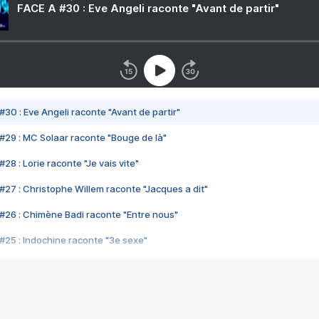
FACE A #30 : Eve Angeli raconte "Avant de partir"
#30 : Eve Angeli raconte "Avant de partir"
#29 : MC Solaar raconte "Bouge de là"
28 : Lorie raconte "Je vais vite"
#27 : Christophe Willem raconte "Jacques a dit"
#26 : Chimène Badi raconte "Entre nous"
#25 : Indochine raconte "3e sexe"
#24 : Zaho raconte "C'est chelou"
#23 : Patrick Bruel raconte "Au café des délices"
#22 : Kyo raconte "Le chemin"