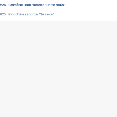
#26 : Chimène Badi raconte "Entre nous"
#25 : Indochine raconte "3e sexe"
#24 : Zaho raconte "C'est chelou"
#23 : Patrick Bruel raconte "Au café des délices"
#22 : Kyo raconte "Le chemin"
#21 : Nolwenn Leroy raconte "Cassé"
#20 : Patrick Hernandez raconte "Born to be alive"
#19 : Lorie raconte "Près de moi"
#18 : Michael Jones raconte "A nos actes manqués" (avec Jean-Jacque
#17 : Khaled raconte "Aïcha"
#16 : Corneille raconte "Parce qu'on vient de loin"
#15 : Indochine raconte "L'aventurier"