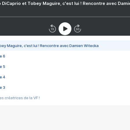
 DiCaprio et Tobey Maguire, c'est lui ! Rencontre avec Dam
bey Maguire, c'est lui ! Rencontre avec Damien Witecka
e 6
e 5
e 4
e 3
s créatrices de la VF !
e 2
e 1
e Mektoub My Love arrive enfin ! Rencontre avec Shaïn Boumedine et Sal