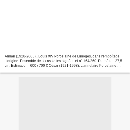
Arman (1928-2005)., Louis XIV Porcelaine de Limoges, dans l'emboîtage
d'origine. Ensemble de six assiettes signées et n° 164/260. Diamètre : 27,5
cm. Estimation : 600 / 700 € César (1921-1998). L'annulaire Porcelaine,
dans l'emboîtage d'origine, édité...