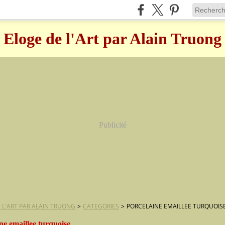
Eloge de l'Art par Alain Truong
Publicité
 L'ART PAR ALAIN TRUONG
>
CATEGORIES
>
PORCELAINE EMAILLEE TURQUOIS
ne emaillee turquoise