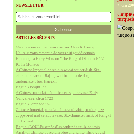
NEWSLETTER
7 juin 20
Couple d
turquoi
ARTICLES RÉCENTS
Merci de me suivre désormais sur Alain.R.Truong
L'auteur vous remercie de vous diriger désormais
Hommage à Harry Winston "The King of Diamonds" @
Kohn Monaco
A Chinese Imperial porcelain wucai saucer dish. Six-
character mark of Jiajing within a double ring in
underglaze blue, Kangxi,
Bague «Jonquille»
A Chinese porcelain famille rose square vase. Early
Yongzheng, circa 1723.
Bague «Pompadour».
Chinese Imperial porcelain blue and white, underglaze
copper-red and celadon vase. Six-character mark of Kangxi
and period
Bague «BOULE» ornée d'un saphir de taille coussin
A pair of Chinese porcelain blue and white triple-gourd