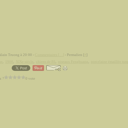
Alain Truong à 20:00 -
Commentaires [
…
]
- Permalien [
#
]
ne
,
1900
,
XIXe siècle
,
chiens de Fô
,
oiseaux Fenghuang
,
porcelaine émaillée tur
z ?
0 vote