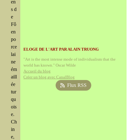
en
s d
e
Fô
en
po
rce
ELOGE DE L'ART PAR ALAIN TRUONG
lai
"Art is the most intense mode of individualism that the
ne
world has known." Oscar Wilde
ém
Accueil du blog
aill
Créer un blog avec CanalBlog
ée
Flux RSS
tur
qu
ois
e.
Ch
in
e,