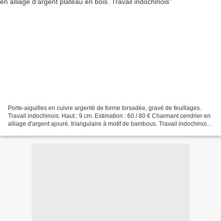
Porte-aiguilles en cuivre argenté de forme torsadée, gravé de feuillages.
Travail indochinois. Haut.: 9 cm. Estimation : 60 / 80 € Charmant cendrier en
alliage d'argent ajouré, triangulaire à motif de bambous. Travail indochinois
des années 20. Application...