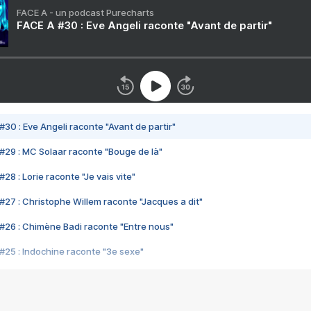
FACE A - un podcast Purecharts
FACE A #30 : Eve Angeli raconte "Avant de partir"
#30 : Eve Angeli raconte "Avant de partir"
#29 : MC Solaar raconte "Bouge de là"
28 : Lorie raconte "Je vais vite"
#27 : Christophe Willem raconte "Jacques a dit"
#26 : Chimène Badi raconte "Entre nous"
#25 : Indochine raconte "3e sexe"
#24 : Zaho raconte "C'est chelou"
#23 : Patrick Bruel raconte "Au café des délices"