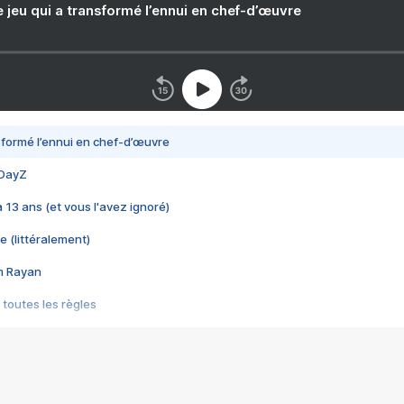
e jeu qui a transformé l’ennui en chef-d’œuvre
nsformé l’ennui en chef-d’œuvre
 DayZ
 a 13 ans (et vous l'avez ignoré)
e (littéralement)
im Rayan
 toutes les règles
s les jeux vidéo
us choquant de Rockstar ? - Le scandale BULLY
e plus moche de Steam