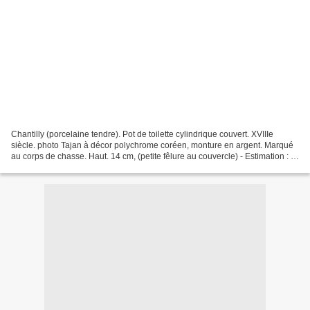
Chantilly (porcelaine tendre). Pot de toilette cylindrique couvert. XVIIIe
siècle. photo Tajan à décor polychrome coréen, monture en argent. Marqué
au corps de chasse. Haut. 14 cm, (petite fêlure au couvercle) - Estimation : 1
500 / 1 800 € TAJAN. Céramiques,...