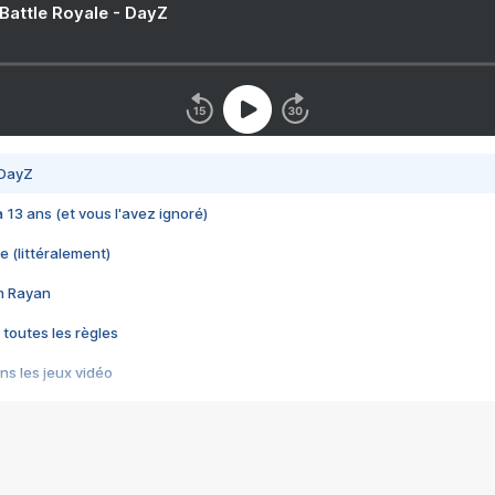
 Battle Royale - DayZ
 DayZ
 a 13 ans (et vous l'avez ignoré)
e (littéralement)
im Rayan
 toutes les règles
s les jeux vidéo
us choquant de Rockstar ? - Le scandale BULLY
e plus moche de Steam
du RÊVE tourne au CAUCHEMAR