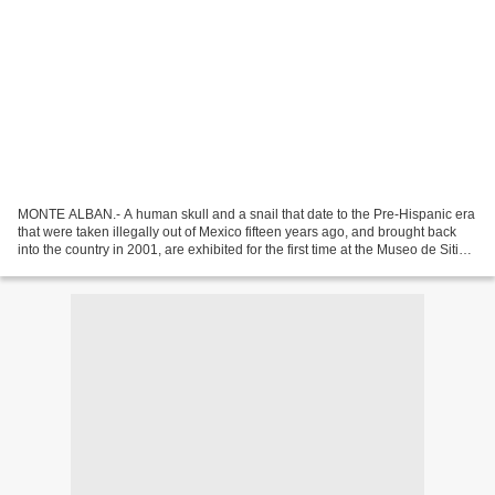
MONTE ALBAN.- A human skull and a snail that date to the Pre-Hispanic era
that were taken illegally out of Mexico fifteen years ago, and brought back
into the country in 2001, are exhibited for the first time at the Museo de Sitio
de Monte Albán, Photo:...