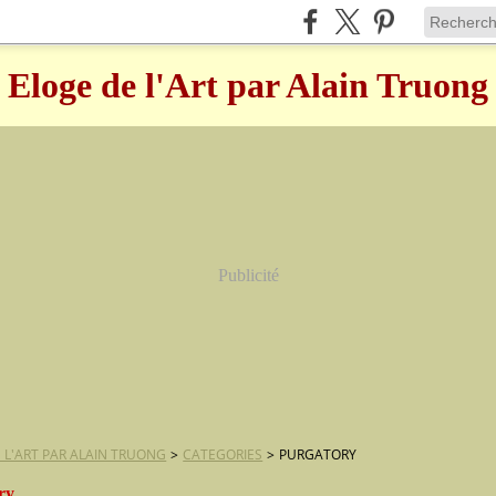
Eloge de l'Art par Alain Truong
Publicité
 L'ART PAR ALAIN TRUONG
>
CATEGORIES
>
PURGATORY
ry