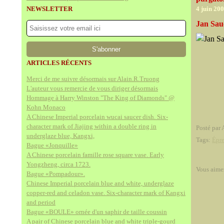
NEWSLETTER
4 juin 20
Jan Sau
ARTICLES RÉCENTS
Merci de me suivre désormais sur Alain.R.Truong
L'auteur vous remercie de vous diriger désormais
Hommage à Harry Winston "The King of Diamonds" @
Kohn Monaco
A Chinese Imperial porcelain wucai saucer dish. Six-
character mark of Jiajing within a double ring in
Posté par 
underglaze blue, Kangxi,
Tags:
Épre
Bague «Jonquille»
A Chinese porcelain famille rose square vase. Early
Yongzheng, circa 1723.
Vous aime
Bague «Pompadour».
Chinese Imperial porcelain blue and white, underglaze
copper-red and celadon vase. Six-character mark of Kangxi
and period
Bague «BOULE» ornée d'un saphir de taille coussin
A pair of Chinese porcelain blue and white triple-gourd