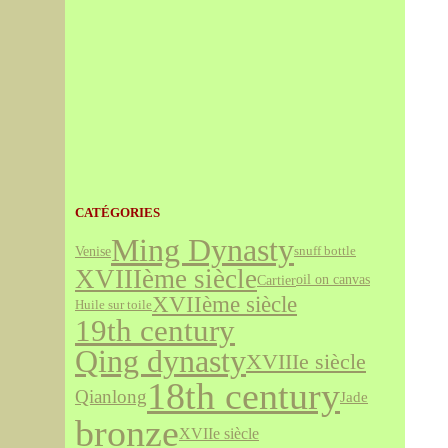
CATÉGORIES
Ming Dynasty
Venise
snuff bottle
XVIIIème siècle
Cartier
oil on canvas
XVIIème siècle
Huile sur toile
19th century
Qing dynasty
XVIIIe siècle
18th century
Qianlong
Jade
bronze
XVIIe siècle