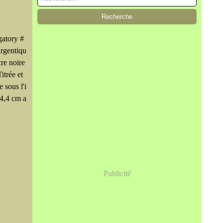
gatory #
argentiqu
cre noire
itrée et
 sous l'i
24,4 cm a
Publicité