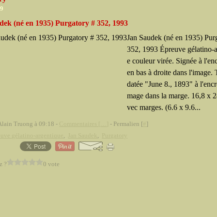
09
dek (né en 1935) Purgatory # 352, 1993
Jan Saudek (né en 1935) Pur
352, 1993 Épreuve gélatino-
e couleur virée. Signée à l'en
en bas à droite dans l'image. T
datée "June 8., 1893" à l'encre
mage dans la marge. 16,8 x 
vec marges. (6.6 x 9.6...
Alain Truong à 09:18 -
Commentaires [
…
]
- Permalien [
#
]
uve gélatino-argentique
,
Jan Saudek
,
Purgatory
z ?
0 vote