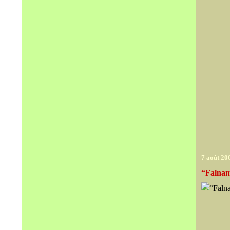
7 août 20
“Falnam