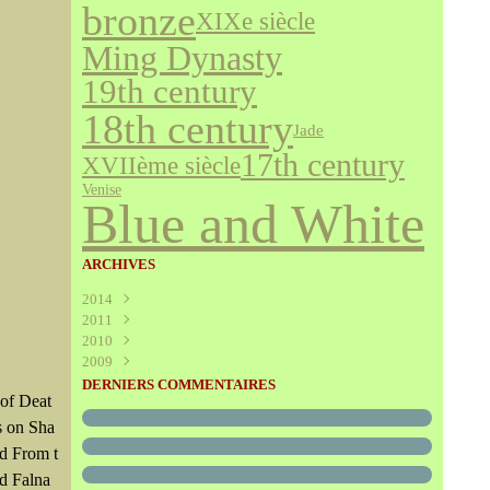
bronze
XIXe siècle
Ming Dynasty
19th century
18th century
Jade
17th century
XVIIème siècle
Venise
Blue and White
ARCHIVES
2014
2011
Août
(1)
2010
Juillet
(160)
2009
Juin
Décembre
(376)
(294)
Mai
Novembre
Décembre
(340)
(208)
(595)
DERNIERS COMMENTAIRES
of Deat
Avril
Octobre
Novembre
(305)
(527)
(237)
Mars
Septembre
Octobre
(227)
(227)
(272)
s on Sha
Février
Août
Septembre
(52)
(293)
(228)
d From t
Janvier
Juillet
Août
(273)
(325)
(289)
ed Falna
Juin
Juillet
(466)
(316)