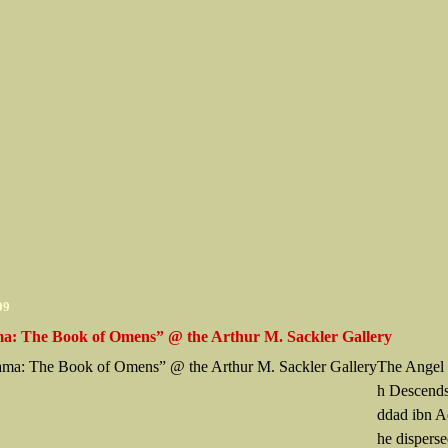
09
a: The Book of Omens” @ the Arthur M. Sackler Gallery
The Angel 
h Descend
ddad ibn A
he dispers