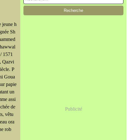
e jeune h
gnée Sh
hammed
 Shawwal
 / 1571
, Qazvi
iècle. P
ini Goua
sur papie
ntant un
mme assi
nchée de
Publicité
ts, vêtu
eau ora
ne rob