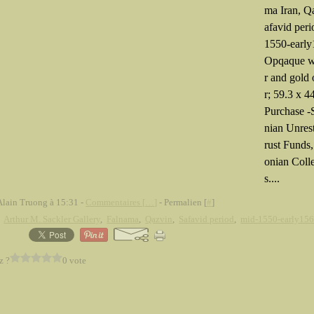
ma Iran, Q
afavid peri
1550-early
Opqaque w
r and gold
r; 59.3 x 4
Purchase -
nian Unrest
rust Funds
onian Coll
s....
Alain Truong à 15:31 -
Commentaires [
…
]
- Permalien [
#
]
,
Arthur M. Sackler Gallery
,
Falnama
,
Qazvin
,
Safavid period
,
mid-1550-early156
z ?
0 vote