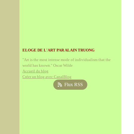
ELOGE DE L'ART PAR ALAIN TRUONG
"Art is the most intense mode of individualism that the
world has known." Oscar Wilde
Accueil du blog
Créer un blog avec CanalBlog
Flux RSS