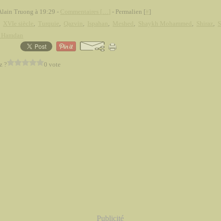
Alain Truong à 19:29 -
Commentaires [
…
]
- Permalien [
#
]
,
XVIe siècle
,
Turquie
,
Qazvin
,
Ispahan
,
Meshed
,
Shaykh Mohammed
,
Shiraz
,
S
 Hamdan
z ?
0 vote
Publicité