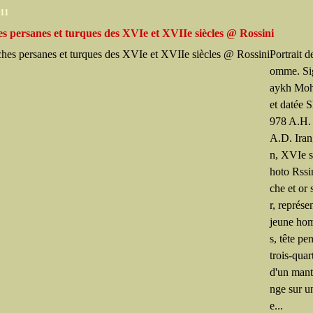
011
s persanes et turques des XVIe et XVIIe siècles @ Rossini
Portrait d
omme. Si
aykh Mo
et datée
978 A.H.
A.D. Iran
n, XVIe s
hoto Rss
che et or 
r, représe
jeune ho
s, tête pe
trois-quar
d'un mant
nge sur u
e...