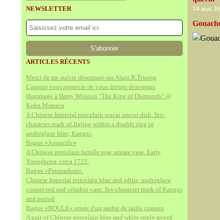
NEWSLETTER
14 mai 2
Gouache
ARTICLES RÉCENTS
Merci de me suivre désormais sur Alain.R.Truong
L'auteur vous remercie de vous diriger désormais
Hommage à Harry Winston "The King of Diamonds" @
Kohn Monaco
A Chinese Imperial porcelain wucai saucer dish. Six-
character mark of Jiajing within a double ring in
underglaze blue, Kangxi,
Bague «Jonquille»
A Chinese porcelain famille rose square vase. Early
Yongzheng, circa 1723.
Bague «Pompadour».
Chinese Imperial porcelain blue and white, underglaze
copper-red and celadon vase. Six-character mark of Kangxi
and period
Bague «BOULE» ornée d'un saphir de taille coussin
A pair of Chinese porcelain blue and white triple-gourd