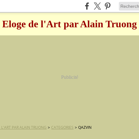
Eloge de l'Art par Alain Truong
Publicité
 L'ART PAR ALAIN TRUONG
>
CATEGORIES
>
QAZVIN