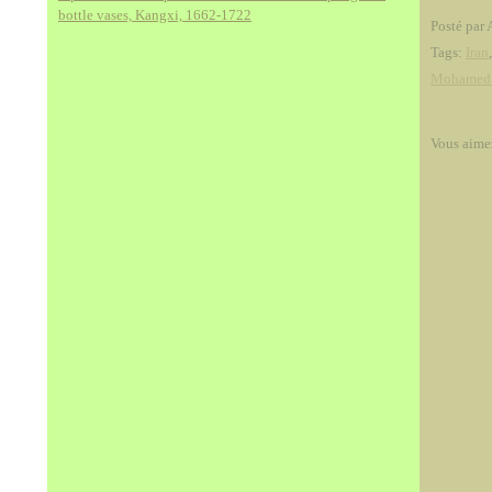
bottle vases, Kangxi, 1662-1722
Posté par 
Tags:
Iran
Mohamed
Vous aime