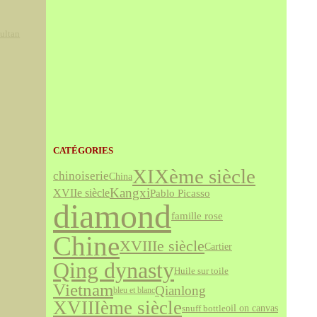
ultan
CATÉGORIES
XIXème siècle
chinoiserie
China
Kangxi
XVIIe siècle
Pablo Picasso
diamond
famille rose
Chine
XVIIIe siècle
Cartier
Qing dynasty
Huile sur toile
Vietnam
Qianlong
bleu et blanc
XVIIIème siècle
snuff bottle
oil on canvas