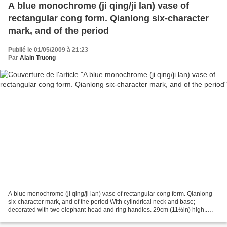
A blue monochrome (ji qing/ji lan) vase of
rectangular cong form. Qianlong six-character
mark, and of the period
Publié le 01/05/2009 à 21:23
Par
Alain Truong
A blue monochrome (ji qing/ji lan) vase of rectangular cong form. Qianlong
six-character mark, and of the period With cylindrical neck and base;
decorated with two elephant-head and ring handles. 29cm (11½in) high..
Estimate: £30,000 - 35,000 Bonhams....