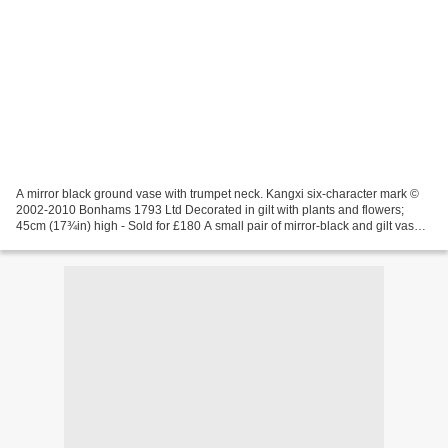
A mirror black ground vase with trumpet neck. Kangxi six-character mark ©
2002-2010 Bonhams 1793 Ltd Decorated in gilt with plants and flowers;
45cm (17¾in) high - Sold for £180 A small pair of mirror-black and gilt vases.
Qianlong six-character marks...