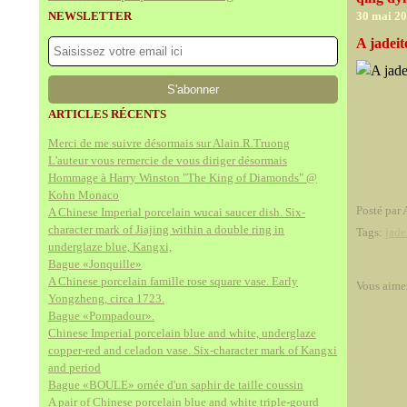
NEWSLETTER
30 mai 2
A jadeit
ARTICLES RÉCENTS
Merci de me suivre désormais sur Alain.R.Truong
L'auteur vous remercie de vous diriger désormais
Hommage à Harry Winston "The King of Diamonds" @
Kohn Monaco
Posté par 
A Chinese Imperial porcelain wucai saucer dish. Six-
character mark of Jiajing within a double ring in
Tags:
jade
underglaze blue, Kangxi,
Bague «Jonquille»
A Chinese porcelain famille rose square vase. Early
Vous aime
Yongzheng, circa 1723.
Bague «Pompadour».
Chinese Imperial porcelain blue and white, underglaze
copper-red and celadon vase. Six-character mark of Kangxi
and period
Bague «BOULE» ornée d'un saphir de taille coussin
A pair of Chinese porcelain blue and white triple-gourd