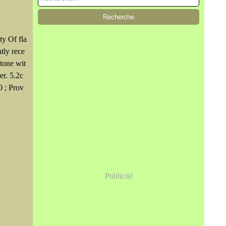
ty Of fla
htly rece
stone wit
er. 5.2c
0 ; Prov
Publicité