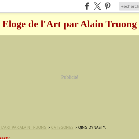
Eloge de l'Art par Alain Truong
Publicité
 L'ART PAR ALAIN TRUONG
>
CATEGORIES
>
QING DYNASTY.
asty.