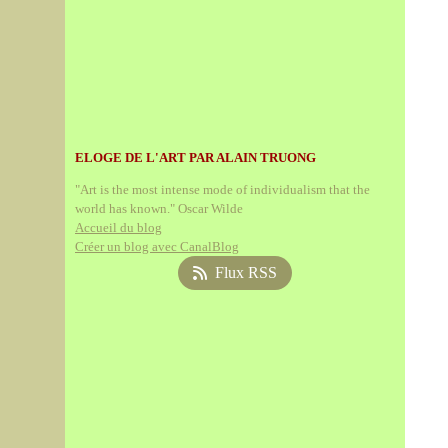
ELOGE DE L'ART PAR ALAIN TRUONG
"Art is the most intense mode of individualism that the
world has known." Oscar Wilde
Accueil du blog
Créer un blog avec CanalBlog
Flux RSS