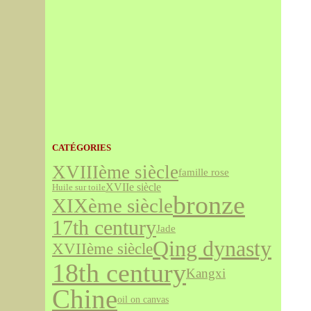
CATÉGORIES
XVIIIème siècle
famille rose
XVIIe siècle
Huile sur toile
bronze
XIXème siècle
17th century
Jade
Qing dynasty
XVIIème siècle
18th century
Kangxi
Chine
oil on canvas