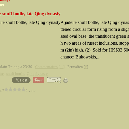
009
e snuff bottle, late Qing dynasty
A jadeite snuff bottle, late Qing dynas
ttened circular form rising from a slig
ssed oval base, the translucent green 
h two areas of russet inclusions, stopp
m (2in) high. (2). Sold for HK$33,60
enance: Bukowskis,...
Alain Truong à 23:30 -
Commentaires [
…
]
- Permalien [
#
]
ite
,
snuff bottle
,
Qing dynasty.
z ?
0 vote