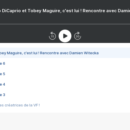
 DiCaprio et Tobey Maguire, c'est lui ! Rencontre avec Dam
bey Maguire, c'est lui ! Rencontre avec Damien Witecka
e 6
e 5
e 4
e 3
s créatrices de la VF !
e 2
e 1