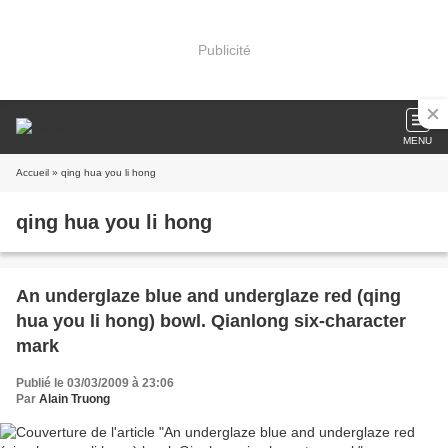
Publicité
MENU
Accueil
» qing hua you li hong
qing hua you li hong
An underglaze blue and underglaze red (qing
hua you li hong) bowl. Qianlong six-character
mark
Publié le 03/03/2009 à 23:06
Par
Alain Truong