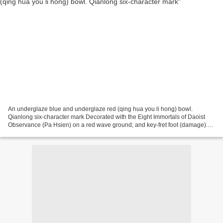
An underglaze blue and underglaze red (qing hua you li hong) bowl.
Qianlong six-character mark Decorated with the Eight Immortals of Daoist
Observance (Pa Hsien) on a red wave ground; and key-fret foot (damage).
22cm (8¾in) diameter. Estimate: £100 -...