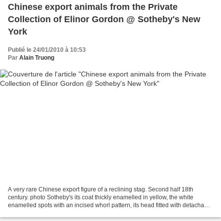
Chinese export animals from the Private
Collection of Elinor Gordon @ Sotheby's New
York
Publié le 24/01/2010 à 10:53
Par
Alain Truong
A very rare Chinese export figure of a reclining stag. Second half 18th
century. photo Sotheby's its coat thickly enamelled in yellow, the white
enamelled spots with an incised whorl pattern, its head fitted with detachable
antlers. length 8 in., 20.3...