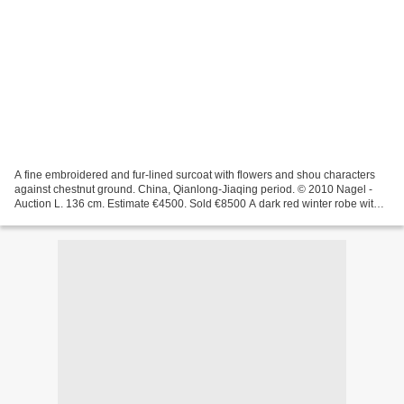
A fine embroidered and fur-lined surcoat with flowers and shou characters
against chestnut ground. China, Qianlong-Jiaqing period. © 2010 Nagel -
Auction L. 136 cm. Estimate €4500. Sold €8500 A dark red winter robe with
fur lining. China, 19th ct. © 2010...