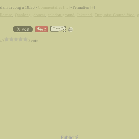
Alain Truong à 18:36 -
Commentaires [
…
]
- Permalien [
#
]
lle rose
,
Qianlong
,
doucai
,
celadon-ground
,
Inkstand
,
Turquoise-Ground Vase
,
q
z ?
0 vote
Publicité