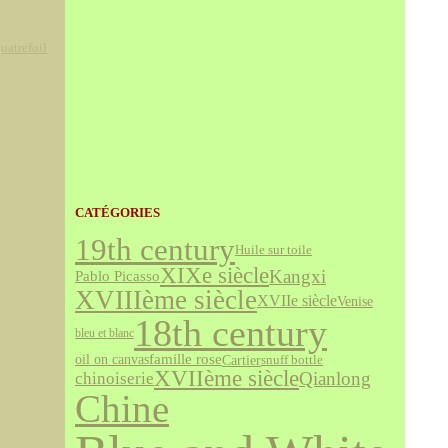
uatrefoil
CATÉGORIES
19th century
Huile sur toile
XIXe siècle
Kangxi
Pablo Picasso
XVIIIème siècle
XVIIe siècle
Venise
18th century
bleu et blanc
famille rose
Cartier
oil on canvas
snuff bottle
XVIIème siècle
Qianlong
chinoiserie
Chine