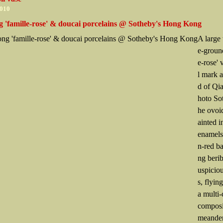
2010
g 'famille-rose' & doucai porcelains @ Sotheby's Hong Kong
A large 
e-ground
e-rose' 
l mark 
d of Qi
hoto Sot
he ovoi
ainted i
enamels
n-red ba
ng beri
uspiciou
s, flyin
a multi
composit
meander,