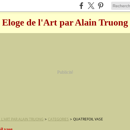
Eloge de l'Art par Alain Truong
Publicité
 L'ART PAR ALAIN TRUONG
>
CATEGORIES
>
QUATREFOIL VASE
il vase