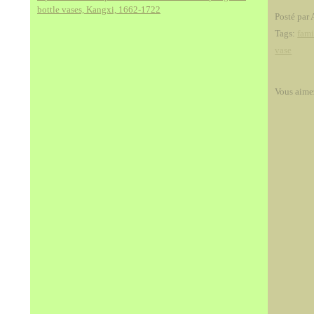
bottle vases, Kangxi, 1662-1722
Posté par 
Tags:
fami
vase
Vous aime