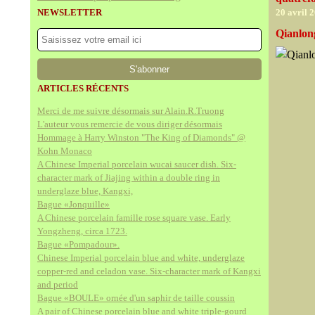
NEWSLETTER
20 avril 
Qianlon
ARTICLES RÉCENTS
Merci de me suivre désormais sur Alain.R.Truong
L'auteur vous remercie de vous diriger désormais
Hommage à Harry Winston "The King of Diamonds" @
Kohn Monaco
A Chinese Imperial porcelain wucai saucer dish. Six-
character mark of Jiajing within a double ring in
underglaze blue, Kangxi,
Bague «Jonquille»
A Chinese porcelain famille rose square vase. Early
Yongzheng, circa 1723.
Bague «Pompadour».
Chinese Imperial porcelain blue and white, underglaze
copper-red and celadon vase. Six-character mark of Kangxi
and period
Bague «BOULE» ornée d'un saphir de taille coussin
A pair of Chinese porcelain blue and white triple-gourd