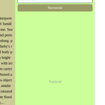
turquois
 'famill
vase. Sea
and perio
anlong. p
heby's t
d body p
n bright
 with iro
ts carryi
bboned a
s object
Publicité
g amidst
-coloured
e floral
...