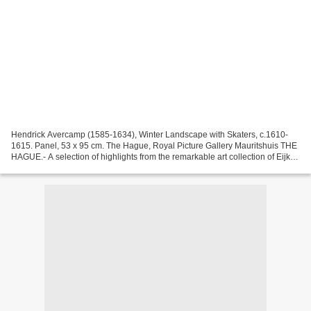
Hendrick Avercamp (1585-1634), Winter Landscape with Skaters, c.1610-
1615. Panel, 53 x 95 cm. The Hague, Royal Picture Gallery Mauritshuis THE
HAGUE.- A selection of highlights from the remarkable art collection of Eijk
and Rose-Marie de Mol van Otterloo...