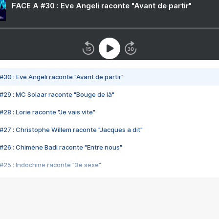
FACE A #30 : Eve Angeli raconte "Avant de partir"
#30 : Eve Angeli raconte "Avant de partir"
#29 : MC Solaar raconte "Bouge de là"
28 : Lorie raconte "Je vais vite"
#27 : Christophe Willem raconte "Jacques a dit"
#26 : Chimène Badi raconte "Entre nous"
#25 : Indochine raconte "3e sexe"
#24 : Zaho raconte "C'est chelou"
#23 : Patrick Bruel raconte "Au café des délices"
#22 : Kyo raconte "Le chemin"