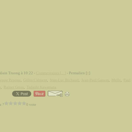
Alain Truong à 10:22 -
Commentaires [
…
]
- Permalien [
#
]
seppe Penone
,
Gilles Clément
,
Jean-Luc Bichaud
,
Jean-Paul Ganem
,
Melle
,
Paul
n
,
Rainer Gross
,
Tadashi Kawamata
z ?
0 vote