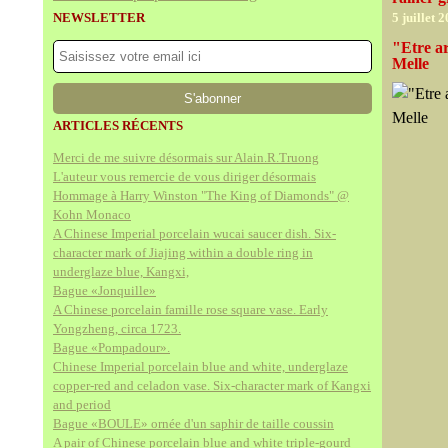
NEWSLETTER
5 juillet 
"Etre ar
Melle
ARTICLES RÉCENTS
Merci de me suivre désormais sur Alain.R.Truong
L'auteur vous remercie de vous diriger désormais
Hommage à Harry Winston "The King of Diamonds" @
Kohn Monaco
A Chinese Imperial porcelain wucai saucer dish. Six-
character mark of Jiajing within a double ring in
underglaze blue, Kangxi,
Bague «Jonquille»
A Chinese porcelain famille rose square vase. Early
Yongzheng, circa 1723.
Bague «Pompadour».
Chinese Imperial porcelain blue and white, underglaze
copper-red and celadon vase. Six-character mark of Kangxi
and period
Bague «BOULE» ornée d'un saphir de taille coussin
A pair of Chinese porcelain blue and white triple-gourd