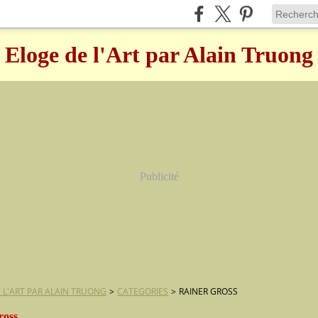
Eloge de l'Art par Alain Truong
Publicité
 L'ART PAR ALAIN TRUONG
>
CATEGORIES
>
RAINER GROSS
ross