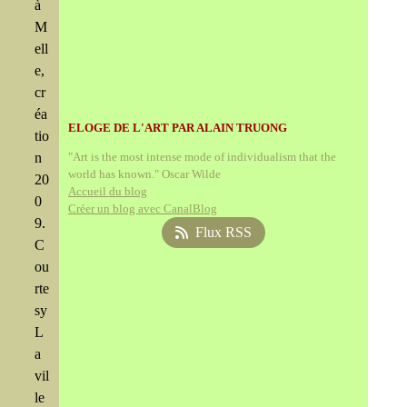
à
M
ell
e,
cr
éa
ELOGE DE L'ART PAR ALAIN TRUONG
tio
n
"Art is the most intense mode of individualism that the
world has known." Oscar Wilde
20
Accueil du blog
0
Créer un blog avec CanalBlog
9.
Flux RSS
C
ou
rte
sy
L
a
vil
le