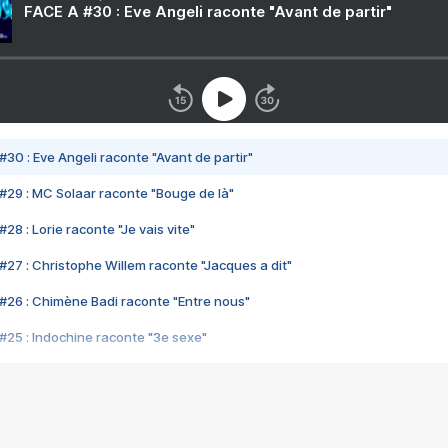
FACE A #30 : Eve Angeli raconte "Avant de partir"
#30 : Eve Angeli raconte "Avant de partir"
#29 : MC Solaar raconte "Bouge de là"
28 : Lorie raconte "Je vais vite"
#27 : Christophe Willem raconte "Jacques a dit"
#26 : Chimène Badi raconte "Entre nous"
#25 : Indochine raconte "3e sexe"
#24 : Zaho raconte "C'est chelou"
#23 : Patrick Bruel raconte "Au café des délices"
#22 : Kyo raconte "Le chemin"