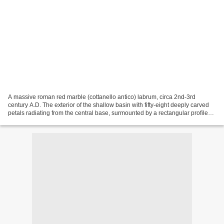
A massive roman red marble (cottanello antico) labrum, circa 2nd-3rd
century A.D. The exterior of the shallow basin with fifty-eight deeply carved
petals radiating from the central base, surmounted by a rectangular profiled
molding, the cyma recta flaring...