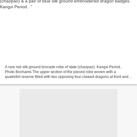
A rare red silk ground brocade robe of state (chaopao). Kangxi Period..
Photo Bonhams The upper section of the pieced robe woven with a
quatrefoil reserve filled with two opposing four-clawed dragons at front and
back striding toward a flaming pearl beneath...