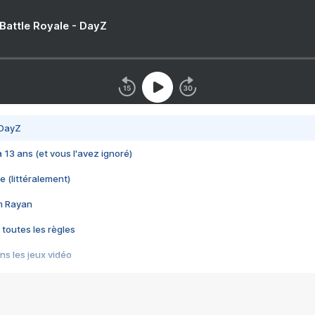
 Battle Royale - DayZ
 DayZ
 a 13 ans (et vous l'avez ignoré)
e (littéralement)
im Rayan
 toutes les règles
s les jeux vidéo
us choquant de Rockstar ? - Le scandale BULLY
e plus moche de Steam