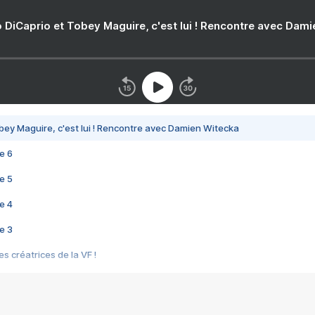
 DiCaprio et Tobey Maguire, c'est lui ! Rencontre avec Dam
bey Maguire, c'est lui ! Rencontre avec Damien Witecka
e 6
e 5
e 4
e 3
s créatrices de la VF !
e 2
e 1