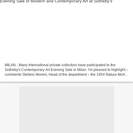
MILAN.- Many International private collectors have participated to the
Sotheby's Contemporary Art Evening Sale in Milan. I’m pleased to highlight –
comments Stefano Moreni, Head of the department – the 1954 Natura Morta
by Giorgio Morandi sold to an Asian...