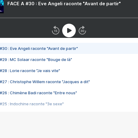
FACE A #30 : Eve Angeli raconte "Avant de partir"
#30 : Eve Angeli raconte "Avant de partir"
#29 : MC Solaar raconte "Bouge de là"
28 : Lorie raconte "Je vais vite"
#27 : Christophe Willem raconte "Jacques a dit"
#26 : Chimène Badi raconte "Entre nous"
#25 : Indochine raconte "3e sexe"
#24 : Zaho raconte "C'est chelou"
#23 : Patrick Bruel raconte "Au café des délices"
#22 : Kyo raconte "Le chemin"