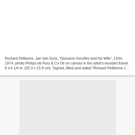
Richard Petibone, Jan Van Eyck, “Giovanni Arnolfini and his Wife”, 1434,
1974. photo Philips de Pury & Co Oil on canvas in the artist’s wooden frame.
8 x 6 1/4 in. (20.3 x 15.9 cm). Signed, titled and dated “Richard Pettibone Jan
Van Eyck, Giovanni Arnolfini...