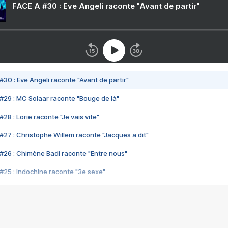
FACE A #30 : Eve Angeli raconte "Avant de partir"
#30 : Eve Angeli raconte "Avant de partir"
#29 : MC Solaar raconte "Bouge de là"
28 : Lorie raconte "Je vais vite"
#27 : Christophe Willem raconte "Jacques a dit"
#26 : Chimène Badi raconte "Entre nous"
#25 : Indochine raconte "3e sexe"
#24 : Zaho raconte "C'est chelou"
#23 : Patrick Bruel raconte "Au café des délices"
#22 : Kyo raconte "Le chemin"