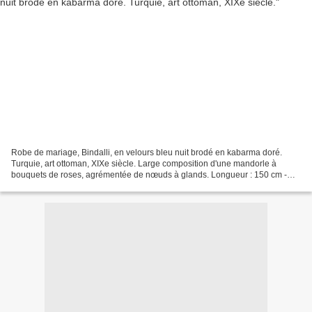
Robe de mariage, Bindalli, en velours bleu nuit brodé en kabarma doré.
Turquie, art ottoman, XIXe siècle. Large composition d'une mandorle à
bouquets de roses, agrémentée de nœuds à glands. Longueur : 150 cm -
Carrure : 58,5 cm. Estimation : 500 / 600...