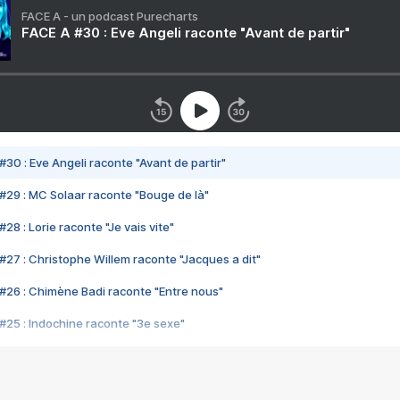
FACE A - un podcast Purecharts
FACE A #30 : Eve Angeli raconte "Avant de partir"
#30 : Eve Angeli raconte "Avant de partir"
#29 : MC Solaar raconte "Bouge de là"
28 : Lorie raconte "Je vais vite"
#27 : Christophe Willem raconte "Jacques a dit"
#26 : Chimène Badi raconte "Entre nous"
#25 : Indochine raconte "3e sexe"
#24 : Zaho raconte "C'est chelou"
#23 : Patrick Bruel raconte "Au café des délices"