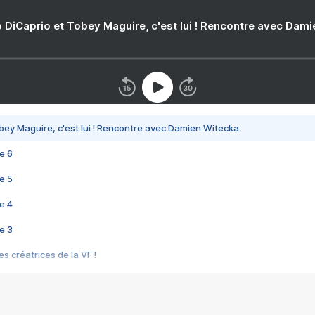
 DiCaprio et Tobey Maguire, c'est lui ! Rencontre avec Dam
bey Maguire, c'est lui ! Rencontre avec Damien Witecka
e 6
e 5
e 4
e 3
s créatrices de la VF !
e 2
e 1