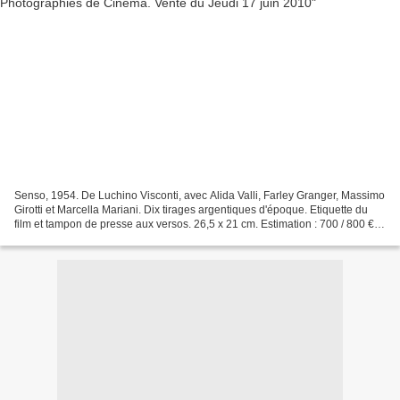
Senso, 1954. De Luchino Visconti, avec Alida Valli, Farley Granger, Massimo
Girotti et Marcella Mariani. Dix tirages argentiques d'époque. Etiquette du
film et tampon de presse aux versos. 26,5 x 21 cm. Estimation : 700 / 800 €
Le Notti Bianche (Nuits...