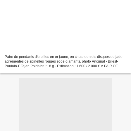
Paire de pendants d'oreilles en or jaune, en chute de trois disques de jade
agrémentés de spinelles rouges et de diamants. photo Artcurial - Briest-
Poulain-F.Tajan Poids brut : 8 g - Estimation : 1 600 / 2 000 € A PAIR OF
SPINEL, JADE, DIAMOND AND GOLD...