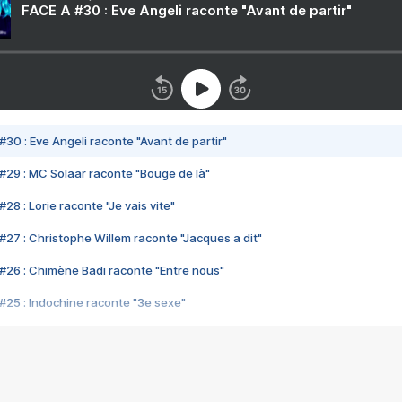
FACE A #30 : Eve Angeli raconte "Avant de partir"
#30 : Eve Angeli raconte "Avant de partir"
#29 : MC Solaar raconte "Bouge de là"
28 : Lorie raconte "Je vais vite"
#27 : Christophe Willem raconte "Jacques a dit"
#26 : Chimène Badi raconte "Entre nous"
#25 : Indochine raconte "3e sexe"
#24 : Zaho raconte "C'est chelou"
#23 : Patrick Bruel raconte "Au café des délices"
#22 : Kyo raconte "Le chemin"