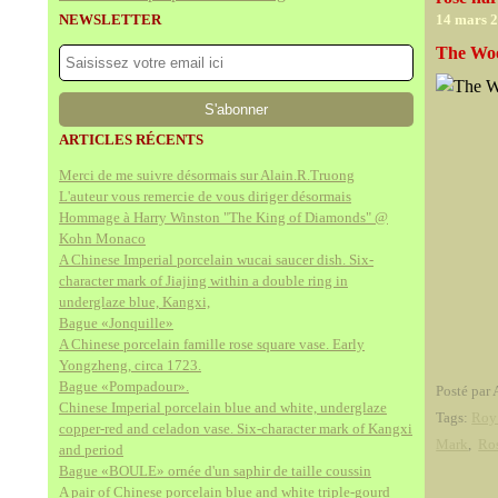
NEWSLETTER
14 mars 
The Woo
ARTICLES RÉCENTS
Merci de me suivre désormais sur Alain.R.Truong
L'auteur vous remercie de vous diriger désormais
Hommage à Harry Winston "The King of Diamonds" @
Kohn Monaco
A Chinese Imperial porcelain wucai saucer dish. Six-
character mark of Jiajing within a double ring in
underglaze blue, Kangxi,
Bague «Jonquille»
A Chinese porcelain famille rose square vase. Early
Yongzheng, circa 1723.
Bague «Pompadour».
Posté par 
Chinese Imperial porcelain blue and white, underglaze
Tags:
Roy 
copper-red and celadon vase. Six-character mark of Kangxi
Mark
,
Ro
and period
Bague «BOULE» ornée d'un saphir de taille coussin
A pair of Chinese porcelain blue and white triple-gourd