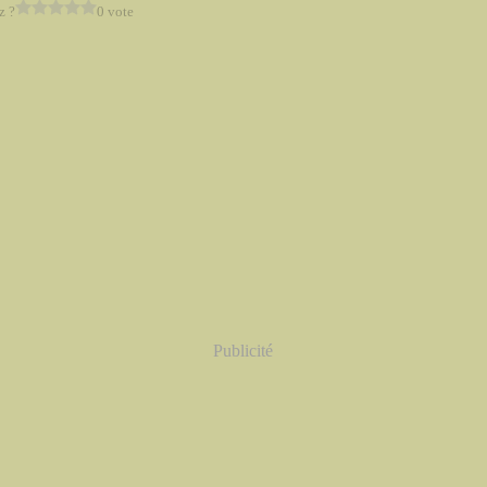
z ?
0 vote
Publicité