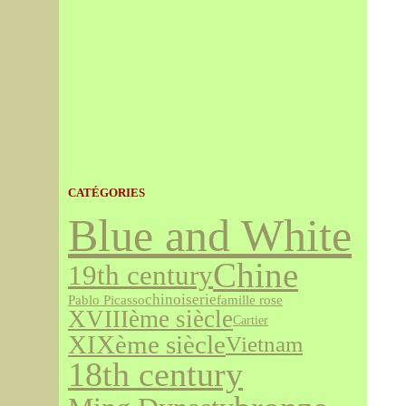
CATÉGORIES
Blue and White
Chine
19th century
chinoiserie
famille rose
Pablo Picasso
XVIIIème siècle
Cartier
XIXème siècle
Vietnam
18th century