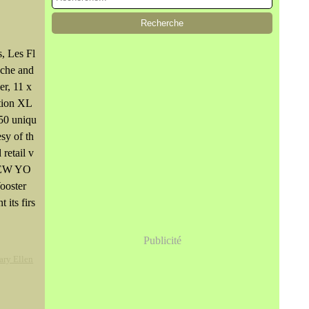
, Les Fl
ache and
er, 11 x
ition XL
 50 uniqu
esy of th
 retail v
NEW YO
ooster
 its firs
Publicité
ry Ellen