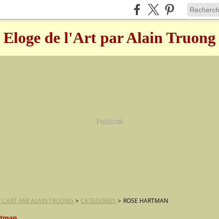
Eloge de l'Art par Alain Truong
Publicité
 L'ART PAR ALAIN TRUONG
>
CATEGORIES
>
ROSE HARTMAN
rtman