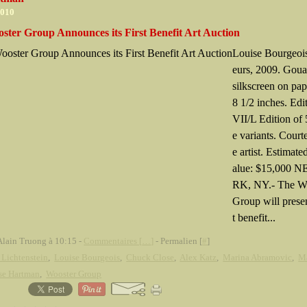
2010
ster Group Announces its First Benefit Art Auction
Louise Bourgeois
eurs, 2009. Gou
silkscreen on pap
8 1/2 inches. Ed
VII/L Edition of
e variants. Court
e artist. Estimated
alue: $15,000 
RK, NY.- The W
Group will present
t benefit...
Alain Truong à 10:15 -
Commentaires [
…
]
- Permalien [
#
]
Lichtenstein
,
Louise Bourgeois
,
Chuck Close
,
Alex Katz
,
Marina Abramovic
,
Ma
se Hartman
,
Wooster Group