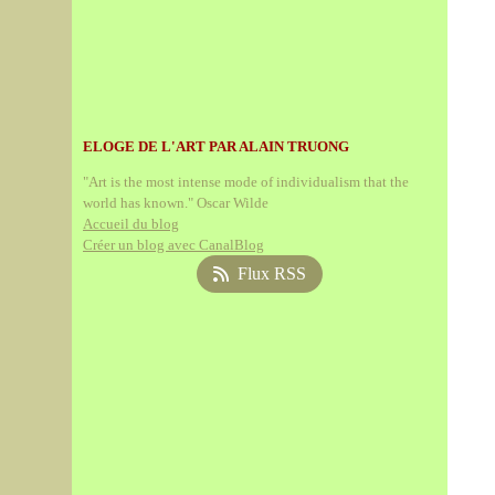
ELOGE DE L'ART PAR ALAIN TRUONG
"Art is the most intense mode of individualism that the
world has known." Oscar Wilde
Accueil du blog
Créer un blog avec CanalBlog
Flux RSS