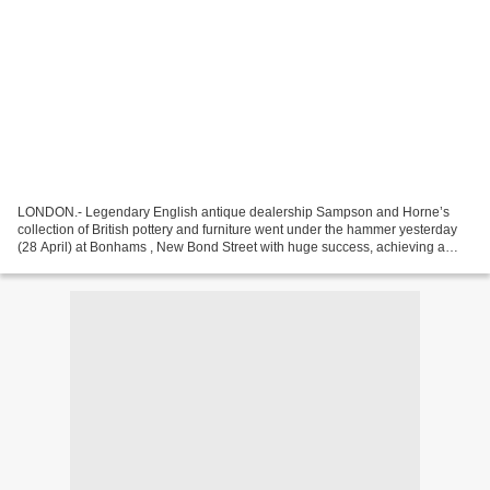
LONDON.- Legendary English antique dealership Sampson and Horne’s
collection of British pottery and furniture went under the hammer yesterday
(28 April) at Bonhams , New Bond Street with huge success, achieving a
total of £1,056,000 with a 91% sold by...