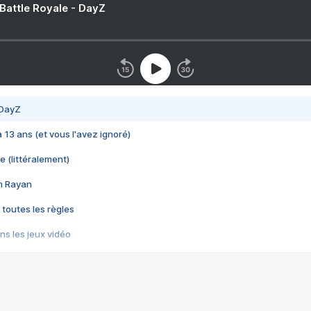
 Battle Royale - DayZ
 DayZ
 a 13 ans (et vous l'avez ignoré)
e (littéralement)
im Rayan
 toutes les règles
s les jeux vidéo
us choquant de Rockstar ? - Le scandale BULLY
e plus moche de Steam
du RÊVE tourne au CAUCHEMAR