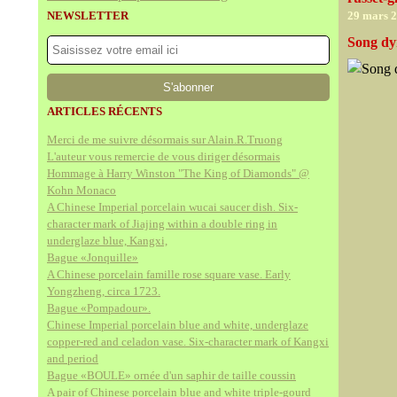
NEWSLETTER
29 mars 
Song dy
ARTICLES RÉCENTS
Merci de me suivre désormais sur Alain.R.Truong
L'auteur vous remercie de vous diriger désormais
Hommage à Harry Winston "The King of Diamonds" @
Kohn Monaco
A Chinese Imperial porcelain wucai saucer dish. Six-
character mark of Jiajing within a double ring in
underglaze blue, Kangxi,
Bague «Jonquille»
A Chinese porcelain famille rose square vase. Early
Yongzheng, circa 1723.
Bague «Pompadour».
Chinese Imperial porcelain blue and white, underglaze
copper-red and celadon vase. Six-character mark of Kangxi
and period
Bague «BOULE» ornée d'un saphir de taille coussin
A pair of Chinese porcelain blue and white triple-gourd