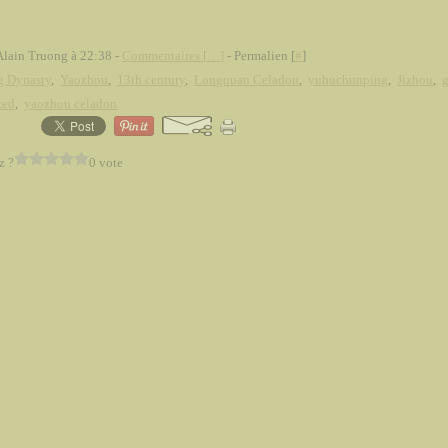
Alain Truong à 22:38 -
Commentaires [
…
]
- Permalien [
#
]
g Dynasty
,
Yaozhou
,
13th century
,
Longquan Celadon
,
yuhuchunping
,
Jizhou
,
zed
,
yaozhou celadon
z ?
0 vote