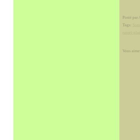
Posté par 
Tags:
Son
russet-gla
Vous aime