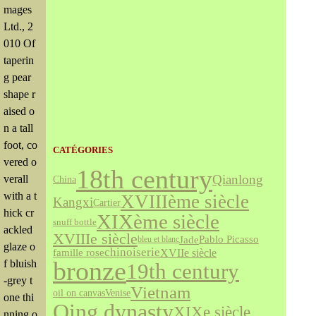
mages
Ltd., 2
010 Of
taperin
g pear
shape r
aised o
n a tall
foot, co
CATÉGORIES
vered o
18th century
Qianlong
verall
China
with a t
XVIIIème siècle
Kangxi
Cartier
hick cr
XIXème siècle
snuff bottle
ackled
XVIIIe siècle
Jade
Pablo Picasso
bleu et blanc
glaze o
chinoiserie
famille rose
XVIIe siècle
bronze
f bluish
19th century
-grey t
Vietnam
Venise
oil on canvas
one thi
Qing dynasty
XIXe siècle
nning o