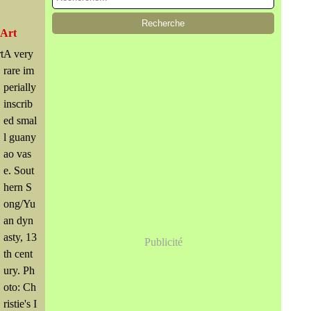
 Art
A very
rare im
perially
inscrib
ed smal
l guany
ao vas
e. Sout
hern S
ong/Yu
an dyn
asty, 13
Publicité
th cent
ury. Ph
oto: Ch
ristie's I