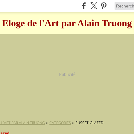
Eloge de l'Art par Alain Truong
Publicité
 L'ART PAR ALAIN TRUONG
>
CATEGORIES
>
RUSSET-GLAZED
lazed