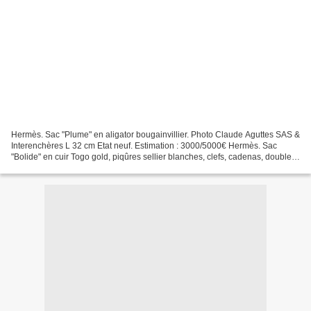
Hermès. Sac "Plume" en aligator bougainvillier. Photo Claude Aguttes SAS &
Interenchères L 32 cm Etat neuf. Estimation : 3000/5000€ Hermès. Sac
"Bolide" en cuir Togo gold, piqûres sellier blanches, clefs, cadenas, double
poignée. Photo Claude Aguttes...