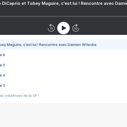
 DiCaprio et Tobey Maguire, c'est lui ! Rencontre avec Dam
bey Maguire, c'est lui ! Rencontre avec Damien Witecka
e 6
e 5
e 4
e 3
s créatrices de la VF !
e 2
e 1
e Mektoub My Love arrive enfin ! Rencontre avec Shaïn Boumedine et Sal