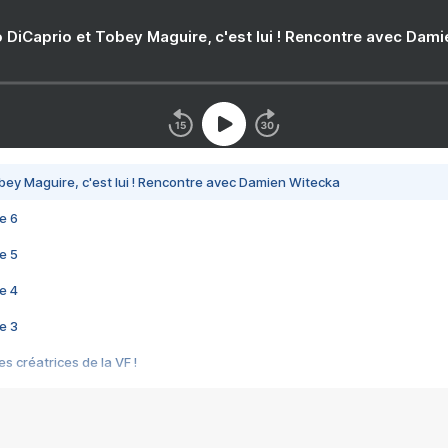
 DiCaprio et Tobey Maguire, c'est lui ! Rencontre avec Dam
bey Maguire, c'est lui ! Rencontre avec Damien Witecka
e 6
e 5
e 4
e 3
s créatrices de la VF !
e 2
e 1