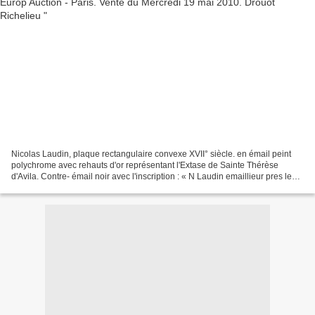
Nicolas Laudin, plaque rectangulaire convexe XVII° siècle. en émail peint
polychrome avec rehauts d'or représentant l'Extase de Sainte Thérèse
d'Avila. Contre- émail noir avec l'inscription : « N Laudin emaillieur pres les
iesuistes a Limoges ». 11,3...