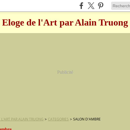
Eloge de l'Art par Alain Truong
Publicité
 L'ART PAR ALAIN TRUONG
>
CATEGORIES
>
SALON D'AMBRE
'ambre