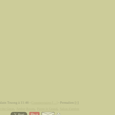
Alain Truong à 11:46 -
Commentaires [
…
]
- Permalien [
#
]
r the Great
,
Amber Room
,
Pierre le Grand
,
Salon d'ambre