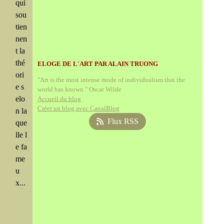
qui
sou
tien
nen
t la
thé
ELOGE DE L'ART PAR ALAIN TRUONG
ori
"Art is the most intense mode of individualism that the
e s
world has known." Oscar Wilde
elo
Accueil du blog
Créer un blog avec CanalBlog
n la
Flux RSS
que
lle l
e fa
me
u
x...