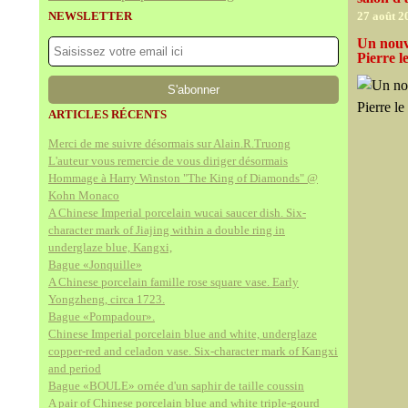
NEWSLETTER
27 août 2
Un nouv
Pierre 
ARTICLES RÉCENTS
Merci de me suivre désormais sur Alain.R.Truong
L'auteur vous remercie de vous diriger désormais
Hommage à Harry Winston "The King of Diamonds" @
Kohn Monaco
A Chinese Imperial porcelain wucai saucer dish. Six-
character mark of Jiajing within a double ring in
underglaze blue, Kangxi,
Bague «Jonquille»
A Chinese porcelain famille rose square vase. Early
Yongzheng, circa 1723.
Bague «Pompadour».
Chinese Imperial porcelain blue and white, underglaze
copper-red and celadon vase. Six-character mark of Kangxi
and period
Bague «BOULE» ornée d'un saphir de taille coussin
A pair of Chinese porcelain blue and white triple-gourd