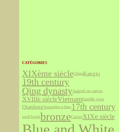
CATÉGORIES
XIXème siècle
Kangxi
China
19th century
Qing dynasty
Jade
oil on canvas
Vietnam
XVIIIe siècle
famille rose
17th century
Qianlong
Venise
bleu et blanc
bronze
XIXe siècle
Cartier
snuff bottle
Blue and White