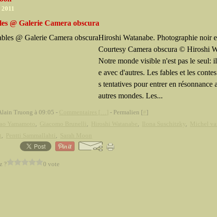
r 2011
les @ Galerie Camera obscura
Hiroshi Watanabe. Photographie noir e
Courtesy Camera obscura © Hiroshi 
Notre monde visible n'est pas le seul: i
e avec d'autres. Les fables et les conte
s tentatives pour entrer en résonnance 
autres mondes. Les...
Alain Truong à 09:05 -
Commentaires [
…
]
- Permalien [
#
]
ao Yamamoto
,
Giacomo Brunelli
,
Hiroshi Watanabe
,
Ilona Suschitzky
,
Michel v
t
,
Pentti Sammallahti
,
Sarah Moon
z ?
0 vote