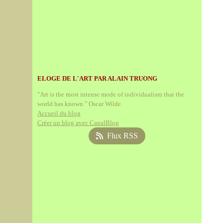
ELOGE DE L'ART PAR ALAIN TRUONG
"Art is the most intense mode of individualism that the
world has known." Oscar Wilde
Accueil du blog
Créer un blog avec CanalBlog
Flux RSS