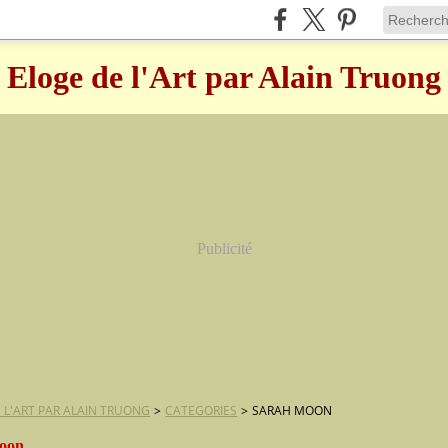
Eloge de l'Art par Alain Truong
Publicité
 L'ART PAR ALAIN TRUONG
>
CATEGORIES
>
SARAH MOON
moon