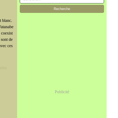
t blanc.
Watanabe
l coexist
s sont de
avec ces
anden
Publicité