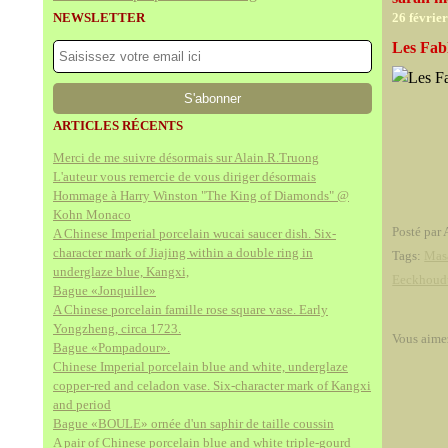
NEWSLETTER
26 févrie
Les Fab
ARTICLES RÉCENTS
Merci de me suivre désormais sur Alain.R.Truong
L'auteur vous remercie de vous diriger désormais
Hommage à Harry Winston "The King of Diamonds" @
Kohn Monaco
Posté par 
A Chinese Imperial porcelain wucai saucer dish. Six-
character mark of Jiajing within a double ring in
Tags:
Mas
underglaze blue, Kangxi,
Eeckhoud
Bague «Jonquille»
A Chinese porcelain famille rose square vase. Early
Yongzheng, circa 1723.
Vous aime
Bague «Pompadour».
Chinese Imperial porcelain blue and white, underglaze
copper-red and celadon vase. Six-character mark of Kangxi
and period
Bague «BOULE» ornée d'un saphir de taille coussin
A pair of Chinese porcelain blue and white triple-gourd