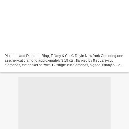
Platinum and Diamond Ring, Tiffany & Co. © Doyle New York Centering one
asscher-cut diamond approximately 3.19 cts., flanked by 8 square-cut
diamonds, the basket set with 12 single-cut diamonds, signed Tiffany & Co.,
circa 1920, approximately 2.2 dwt....