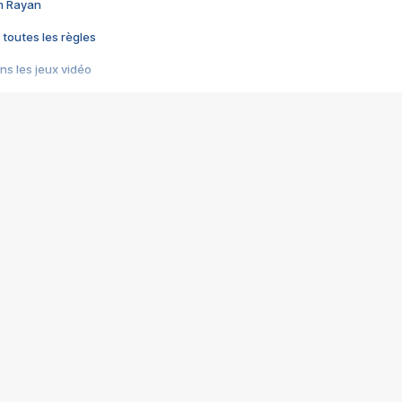
im Rayan
 toutes les règles
s les jeux vidéo
us choquant de Rockstar ? - Le scandale BULLY
e plus moche de Steam
du RÊVE tourne au CAUCHEMAR
pendant 8 heures
it… à tort
umiliés par un jeu vidéo
ire - Final Fantasy 8
ti un empire - Age of Empires
story DOFUS
tard, il crée l'un des pires jeux de tous les temps, MindsEye.