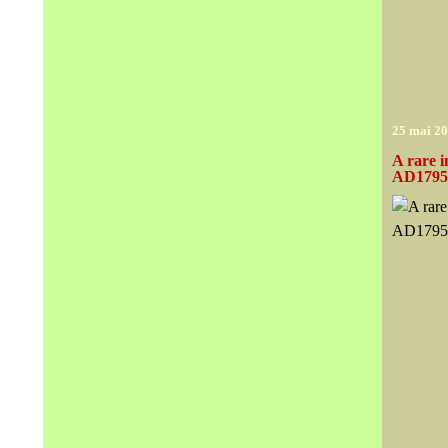
25 mai 2
A rare i
AD1795 