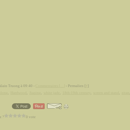
Alain Truong à 09:40 -
Commentaires [
…
]
- Permalien [
#
]
nlong
,
Hardwood
,
Jiaqing
,
white jade
,
18th-19th century
,
screen and stand
,
zitan
z ?
0 vote