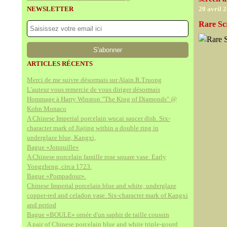
NEWSLETTER
20 avril 
Rare Sc
ARTICLES RÉCENTS
Merci de me suivre désormais sur Alain.R.Truong
L'auteur vous remercie de vous diriger désormais
Hommage à Harry Winston "The King of Diamonds" @
Kohn Monaco
A Chinese Imperial porcelain wucai saucer dish. Six-
character mark of Jiajing within a double ring in
underglaze blue, Kangxi,
Bague «Jonquille»
A Chinese porcelain famille rose square vase. Early
Yongzheng, circa 1723.
Bague «Pompadour».
Chinese Imperial porcelain blue and white, underglaze
copper-red and celadon vase. Six-character mark of Kangxi
and period
Bague «BOULE» ornée d'un saphir de taille coussin
A pair of Chinese porcelain blue and white triple-gourd