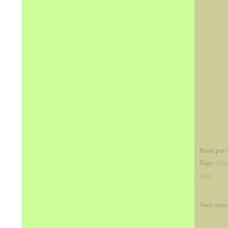
Posté par 
Tags:
Qia
jade
Vous aime