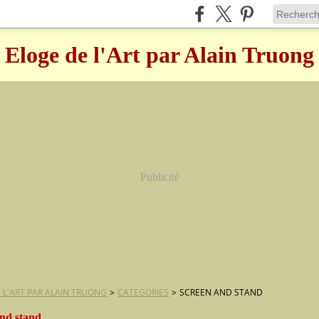
Eloge de l'Art par Alain Truong
Publicité
 L'ART PAR ALAIN TRUONG
>
CATEGORIES
>
SCREEN AND STAND
and stand