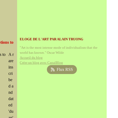
ELOGE DE L'ART PAR ALAIN TRUONG
tions to
"Art is the most intense mode of individualism that the
world has known." Oscar Wilde
A r
Accueil du blog
are
Créer un blog avec CanalBlog
ins
Flux RSS
cri
be
d a
nd
dat
ed
'du
an'