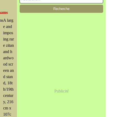
nhams
A larg
e and
impos
ing rar
e zitan
and h
ardwo
od scr
een an
d stan
d, 18t
h/19th
Publicité
centur
y, 216
cm x
107c