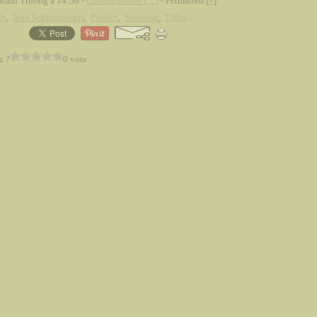
Alain Truong à 14:50 -
Commentaires [
…
]
- Permalien [
#
]
0s
,
Jean Schlumberger
,
Peridot
,
Seahorse
,
Tiffany
z ?
0 vote