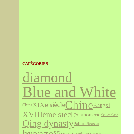
CATÉGORIES
diamond
Blue and White
Chine
XIXe siècle
Kangxi
China
XVIIIème siècle
chinoiserie
bleu et blanc
Qing dynasty
Pablo Picasso
bronze
Vietnam
oil on canvas