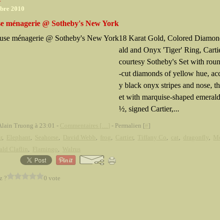
mbre 2010
se ménagerie @ Sotheby's New York
18 Karat Gold, Colored Diamon
ald and Onyx 'Tiger' Ring, Carti
courtesy Sotheby's Set with roun
-cut diamonds of yellow hue, ac
y black onyx stripes and nose, th
et with marquise-shaped emeralds
½, signed Cartier,...
Alain Truong à 23:01 -
Commentaires [
…
]
- Permalien [
#
]
r
,
Elephant
,
Seahorse
,
David Webb
,
frog
,
Cartier
,
Tiffany Co
,
cat
,
dragonfly
,
M
ld Claflin
,
Flamingo
,
Walrus
z ?
0 vote