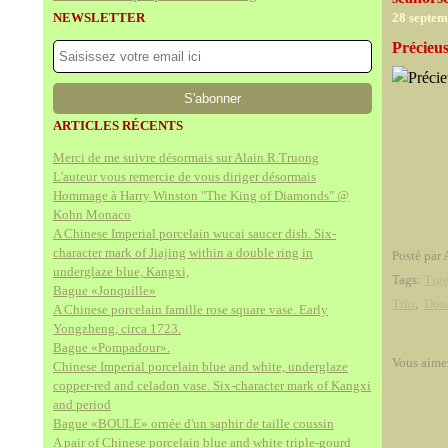
NEWSLETTER
28 septe
Précieu
ARTICLES RÉCENTS
Merci de me suivre désormais sur Alain.R.Truong
L'auteur vous remercie de vous diriger désormais
Hommage à Harry Winston "The King of Diamonds" @
Kohn Monaco
A Chinese Imperial porcelain wucai saucer dish. Six-
character mark of Jiajing within a double ring in
Posté par 
underglaze blue, Kangxi,
Tags:
Tige
Bague «Jonquille»
Trio
,
Dona
A Chinese porcelain famille rose square vase. Early
Yongzheng, circa 1723.
Bague «Pompadour».
Vous aime
Chinese Imperial porcelain blue and white, underglaze
copper-red and celadon vase. Six-character mark of Kangxi
and period
Bague «BOULE» ornée d'un saphir de taille coussin
A pair of Chinese porcelain blue and white triple-gourd