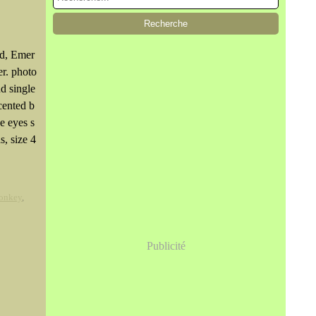
d, Emer
er. photo
d single
cented b
e eyes s
, size 4
onkey
,
Publicité