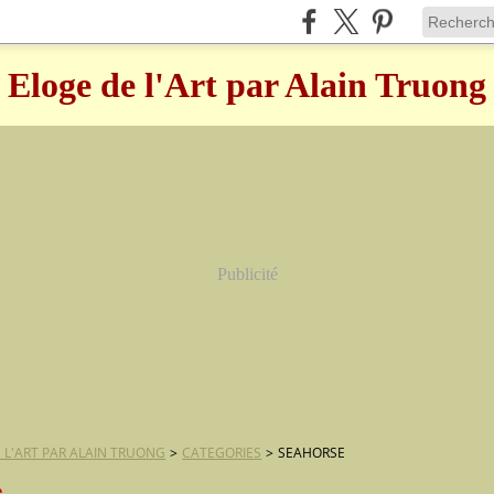
Eloge de l'Art par Alain Truong
Publicité
 L'ART PAR ALAIN TRUONG
>
CATEGORIES
>
SEAHORSE
e