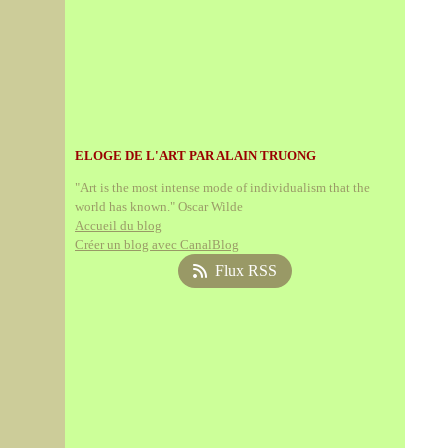
ELOGE DE L'ART PAR ALAIN TRUONG
"Art is the most intense mode of individualism that the
world has known." Oscar Wilde
Accueil du blog
Créer un blog avec CanalBlog
Flux RSS