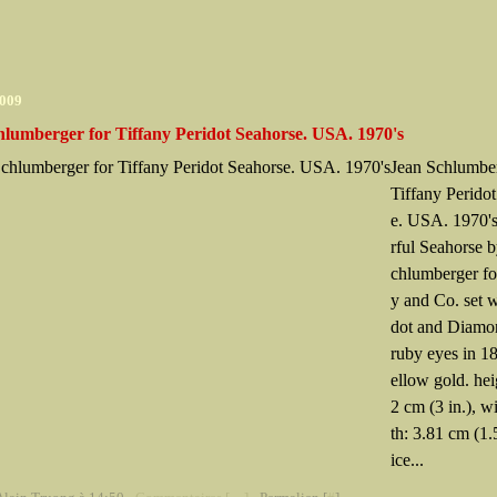
2009
hlumberger for Tiffany Peridot Seahorse. USA. 1970's
Jean Schlumber
Tiffany Perido
e. USA. 1970'
rful Seahorse 
chlumberger fo
y and Co. set w
dot and Diamo
ruby eyes in 18
ellow gold. hei
2 cm (3 in.), w
th: 3.81 cm (1.5
ice...